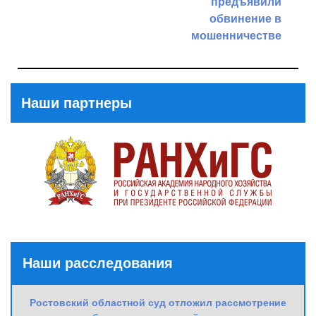
предъявили
Previous
обвинение в
Post
мошенничестве
Next
Post
Наши партнеры
Наши расследования
Ростовский областной суд отложил рассмотрение