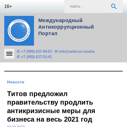
Skip
S
search
16+
to
f
content
Международный
Антикоррупционный
Портал
✆ +7 (495) 637-44-03
✉ info@anticorr.media
✆ +7 (495) 637-53-41
Новости
Титов предложил
правительству продлить
антикризисные меры для
бизнеса на весь 2021 год
03.09.2020