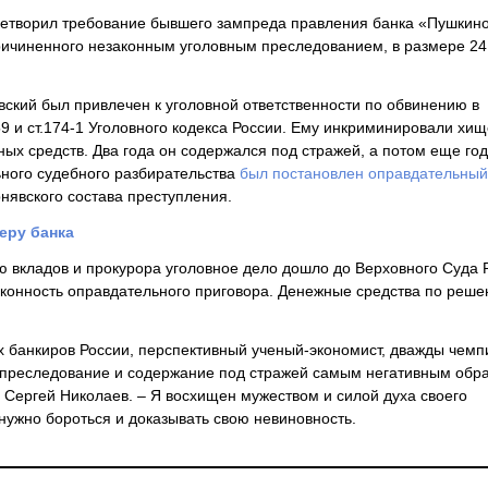
етворил требование бывшего зампреда правления банка «Пушкин
ричиненного незаконным уголовным преследованием, в размере 24
явский был привлечен к уголовной ответственности по обвинению в
9 и ст.174-1 Уголовного кодекса России. Ему инкриминировали хи
х средств. Два года он содержался под стражей, а потом еще год
ьного судебного разбирательства
был постановлен оправдательный
рнявского состава преступления.
еру банка
ю вкладов и прокурора уголовное дело дошло до Верховного Суда 
конность оправдательного приговора. Денежные средства по реше
х банкиров России, перспективный ученый-экономист, дважды чем
е преследование и содержание под стражей самым негативным обр
о Сергей Николаев. – Я восхищен мужеством и силой духа своего
 нужно бороться и доказывать свою невиновность.