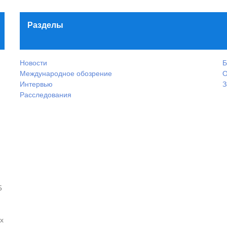
Разделы
Новости
Б
Международное обозрение
О
Интервью
З
Расследования
5
х