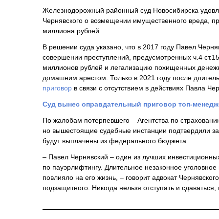
Железнодорожный районный суд Новосибирска удовл
Чернявского о возмещении имущественного вреда, п
миллиона рублей.
В решении суда указано, что в 2017 году Павел Черн
совершении преступлений, предусмотренных ч.4 ст.15
миллионов рублей и легализацию похищенных денежны
домашним арестом. Только в 2021 году после длител
приговор
в связи с отсутствием в действиях Павла Че
Суд вынес оправдательный приговор топ-менедж
По жалобам потерпевшего – Агентства по страховани
но вышестоящие судебные инстанции подтвердили за
будут выплачены из федерального бюджета.
– Павел Чернявский – один из лучших инвестиционны
по пауэрлифтингу. Длительное незаконное уголовно
повлияло на его жизнь, – говорит адвокат Чернявског
подзащитного. Никогда нельзя отступать и сдаваться,