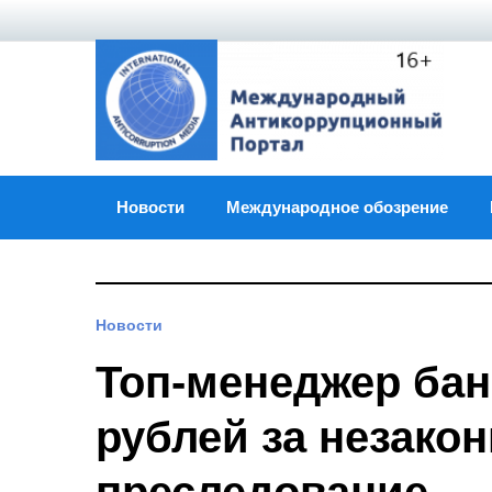
Skip
to
content
Новости
Международное обозрение
Новости
Топ-менеджер бан
рублей за незако