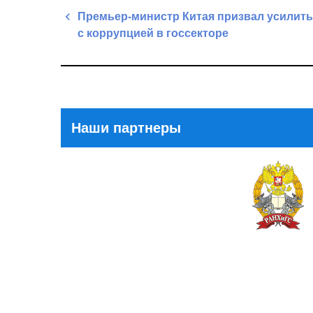
Навигация
Премьер-министр Китая призвал усилить
по
с коррупцией в госсекторе
записям
Previous
Post
Наши партнеры