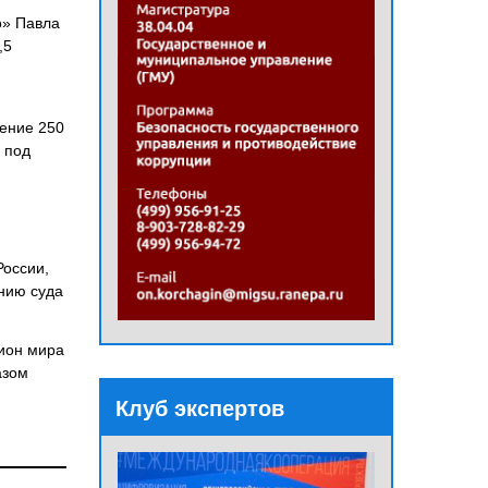
о» Павла
,5
щение 250
 под
России,
нию суда
пион мира
азом
Клуб экспертов