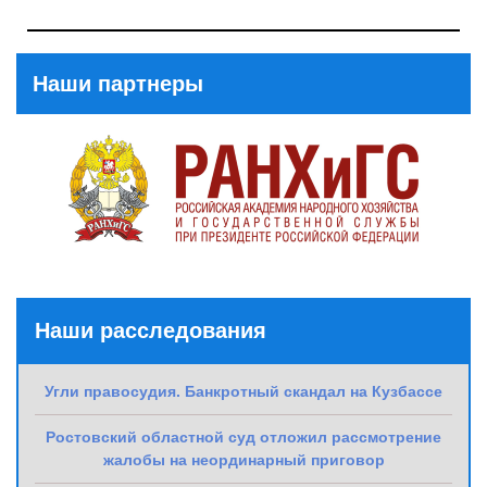
Previous
Post
Наши партнеры
Наши расследования
Угли правосудия. Банкротный скандал на Кузбассе
Ростовский областной суд отложил рассмотрение
жалобы на неординарный приговор