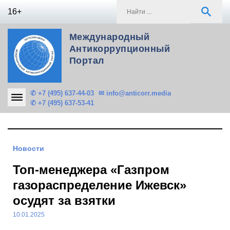
Skip
S
search
16+
to
f
content
Международный
Антикоррупционный
Портал
✆ +7 (495) 637-44-03
✉ info@anticorr.media
✆ +7 (495) 637-53-41
Новости
Топ-менеджера «Газпром
газораспределение Ижевск»
осудят за взятки
10.01.2025