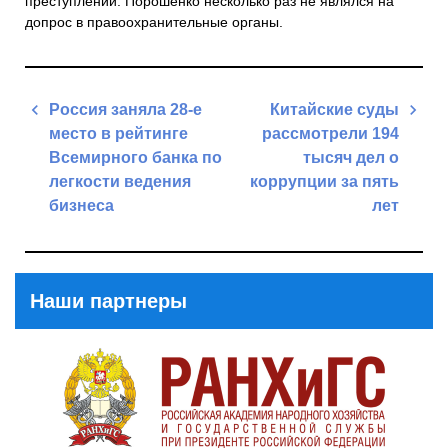
преступлений. Порошенко несколько раз не являлся на
допрос в правоохранительные органы.
Навигация
Россия заняла 28-е
Китайские суды
по
место в рейтинге
рассмотрели 194
записям
Всемирного банка по
тысяч дел о
легкости ведения
коррупции за пять
бизнеса
лет
Previous
Next
Post
Post
Наши партнеры