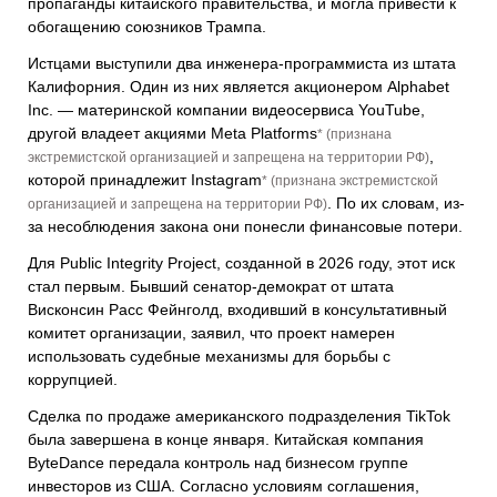
пропаганды китайского правительства, и могла привести к
обогащению союзников Трампа.
Истцами выступили два инженера-программиста из штата
Калифорния
. Один из них является акционером
Alphabet
Inc.
— материнской компании видеосервиса
YouTube
,
другой владеет акциями
Meta Platforms
* (признана
,
экстремистской организацией и запрещена на территории РФ)
которой принадлежит
Instagram
* (признана экстремистской
. По их словам, из-
организацией и запрещена на территории РФ)
за несоблюдения закона они понесли финансовые потери.
Для Public Integrity Project, созданной в 2026 году, этот иск
стал первым. Бывший сенатор-демократ от штата
Висконсин
Расс Фейнголд
, входивший в консультативный
комитет организации, заявил, что проект намерен
использовать судебные механизмы для борьбы с
коррупцией.
Сделка по продаже американского подразделения TikTok
была завершена в конце января. Китайская компания
ByteDance
передала контроль над бизнесом группе
инвесторов из США. Согласно условиям соглашения,