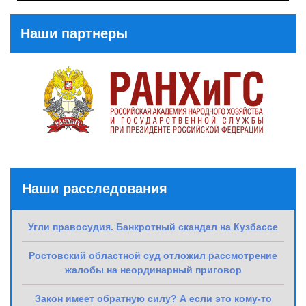
Post
Наши партнеры
Наши расследования
Угли правосудия. Банкротный скандал на Кузбассе
Ростовский областной суд отложил рассмотрение
жалобы на неординарный приговор
Закон имеет обратную силу? А если это кому-то