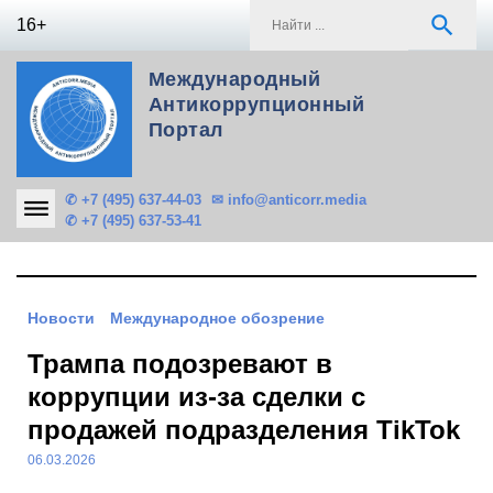
Skip
S
search
16+
to
f
content
Международный
Антикоррупционный
Портал
✆ +7 (495) 637-44-03
✉ info@anticorr.media
✆ +7 (495) 637-53-41
Новости
Международное обозрение
Трампа подозревают в
коррупции из-за сделки с
продажей подразделения TikTok
06.03.2026