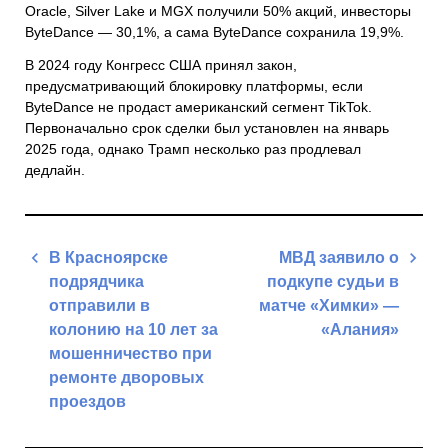
Oracle
,
Silver Lake
и
MGX
получили 50% акций, инвесторы
ByteDance — 30,1%, а сама ByteDance сохранила 19,9%.
В 2024 году
Конгресс США
принял закон,
предусматривающий блокировку платформы, если
ByteDance не продаст американский сегмент TikTok.
Первоначально срок сделки был установлен на январь
2025 года, однако Трамп несколько раз продлевал
дедлайн.
Навигация
В Красноярске
МВД заявило о
по
подрядчика
подкупе судьи в
записям
отправили в
матче «Химки» —
колонию на 10 лет за
«Алания»
мошенничество при
Next
ремонте дворовых
Post
проездов
Previous