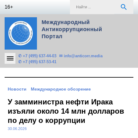
Skip
S
search
16+
to
f
content
Международный
Антикоррупционный
Портал
✆ +7 (495) 637-44-03
✉ info@anticorr.media
✆ +7 (495) 637-53-41
Новости
Международное обозрение
У замминистра нефти Ирака
изъяли около 14 млн долларов
по делу о коррупции
30.06.2026