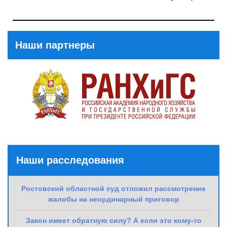
Previous
Post
Next
Post
Наши партнеры
Наши расследования
Ростовский областной суд отложил рассмотрение
жалобы на неординарный приговор
Закон имеет обратную силу? А если это кому-то