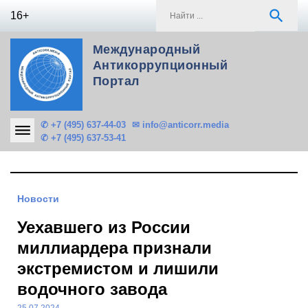
Skip
S
search
16+
to
f
content
Международный
Антикоррупционный
Портал
✆ +7 (495) 637-44-03
✉ info@anticorr.media
✆ +7 (495) 637-53-41
Новости
Уехавшего из России
миллиардера признали
экстремистом и лишили
водочного завода
25.07.2024