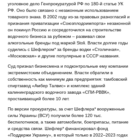
уголовное дело Генпрокуратурой РФ по 180-й статье УК
РФ. Оно было связано с незаконным использованием
товарного знака. В 2002 году из-за правовых разногласий и
признания приватизации «Союзплодоимпорта» незаконной
он покинул Россию и сосредоточился на строительстве
водочного бизнеса за рубежом – развивал свои
алкогольные бренды под маркой Stoli. Власти долгие годы
судились с Шефлером* за бренды водки «Столичная»,
«Московская» и другие популярные в СССР названия.
Суд признал бизнесмена и подконтрольные ему компании
экстремистским объединением. Власти обратили в
собственность как минимум два предприятия: тамбовский
спиртзавод «Амбер Талвис» и комплекс зданий
калининградского водочного завода «СПИ-РВВК»,
простаивающий более 10 лет.
По версии прокуратуры, за счет Шефлера* вооруженные
силы Украины (ВСУ) получили более 120 тыс.
беспилотников, а также автомобили, боеприпасы, питание
и средства связи. Шефлер* финансировал фонд
«Поддержи Украину», в который только в 2022–2023 годах