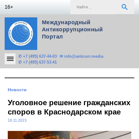
Skip
S
search
16+
to
f
content
Международный
Антикоррупционный
Портал
✆ +7 (495) 637-44-03
✉ info@anticorr.media
✆ +7 (495) 637-53-41
Новости
Уголовное решение гражданских
споров в Краснодарском крае
16.11.2023