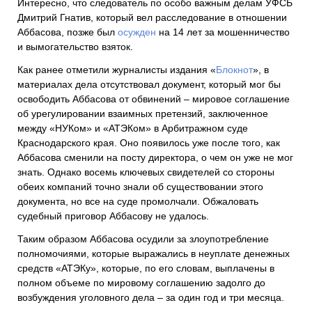
Интересно, что следователь по особо важным делам УФСБ
Дмитрий Гнатив, который вел расследование в отношении
Аббасова, позже был
осужден
на 14 лет за мошенничество
и вымогательство взяток.
Как ранее отметили журналисты издания «
Блокнот
», в
материалах дела отсутствовал документ, который мог бы
освободить Аббасова от обвинений – мировое соглашение
об урегулировании взаимных претензий, заключенное
между «НУКом» и «АТЭКом» в Арбитражном суде
Краснодарского края. Оно появилось уже после того, как
Аббасова сменили на посту директора, о чем он уже не мог
знать. Однако восемь ключевых свидетелей со стороны
обеих компаний точно знали об существовании этого
документа, но все на суде промолчали. Обжаловать
судебный приговор Аббасову не удалось.
Таким образом Аббасова осудили за злоупотребление
полномочиями, которые выражались в неуплате денежных
средств «АТЭКу», которые, по его словам, выплачены в
полном объеме по мировому соглашению задолго до
возбуждения уголовного дела – за один год и три месяца.