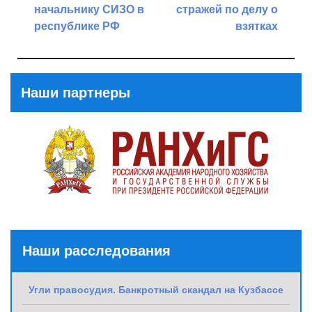
начальнику СИЗО в
стражей по делу о
республике РФ
взятках
Previous
Next
Post
Post
Наши партнеры
Наши расследования
Угли правосудия. Банкротный скандал на Кузбассе