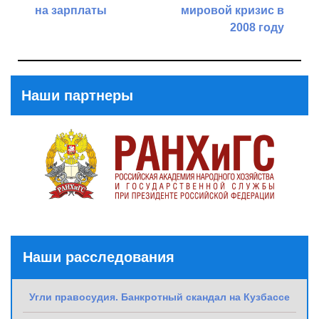
на зарплаты
мировой кризис в
2008 году
Previous
Post
Next
Post
Наши партнеры
Наши расследования
Угли правосудия. Банкротный скандал на Кузбассе