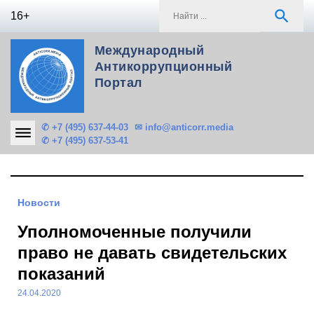
Skip
S
search
16+
to
f
content
Международный
Антикоррупционный
Портал
✆ +7 (495) 637-44-03
✉ info@anticorr.media
✆ +7 (495) 637-53-41
Новости
Уполномоченные получили
право не давать свидетельских
показаний
24.04.2020