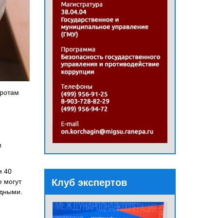
иротам
м
и 40
Клуб экспертов
е могут
одными.