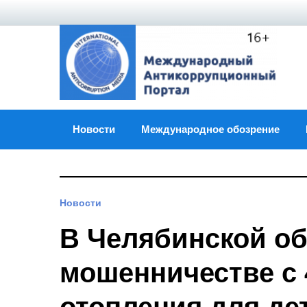
Skip
to
content
Новости
Международное обозрение
Новости
В Челябинской об
мошенничестве с 