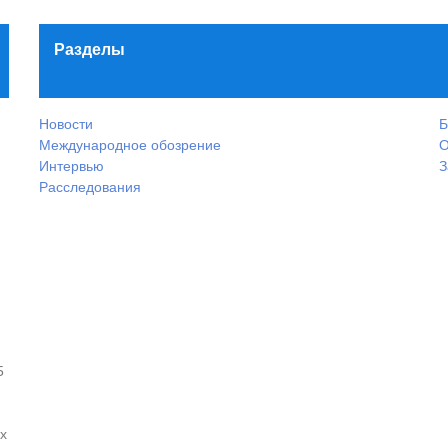
Разделы
Новости
Б
Международное обозрение
О
Интервью
З
Расследования
5
х