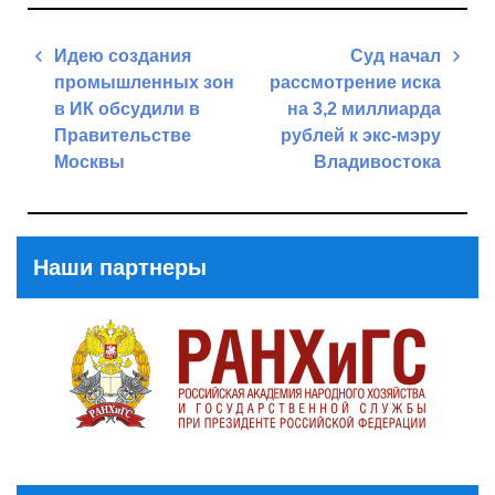
Навигация
Идею создания
Суд начал
по
промышленных зон
рассмотрение иска
записям
в ИК обсудили в
на 3,2 миллиарда
Правительстве
рублей к экс-мэру
Москвы
Владивостока
Previous
Next
Post
Post
Наши партнеры