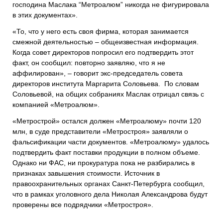
господина Маслака “Метроалюм” никогда не фигурировала
в этих документах».
«То, что у него есть своя фирма, которая занимается
смежной деятельностью – общеизвестная информация.
Когда совет директоров попросил его подтвердить этот
факт, он сообщил: повторно заявляю, что я не
аффилирован», – говорит экс-председатель совета
директоров института Маргарита Соловьева. По словам
Соловьевой, на общих собраниях Маслак отрицал связь с
компанией «Метроалюм».
«Метрострой» остался должен «Метроалюму» почти 120
млн, в суде представители «Метростроя» заявляли о
фальсификации части документов. «Метроалюму» удалось
подтвердить факт поставки продукции в полном объеме.
Однако ни ФАС, ни прокуратура пока не разбирались в
признаках завышения стоимости. Источник в
правоохранительных органах Санкт-Петербурга сообщил,
что в рамках уголовного дела Николая Александрова будут
проверены все подрядчики «Метростроя».