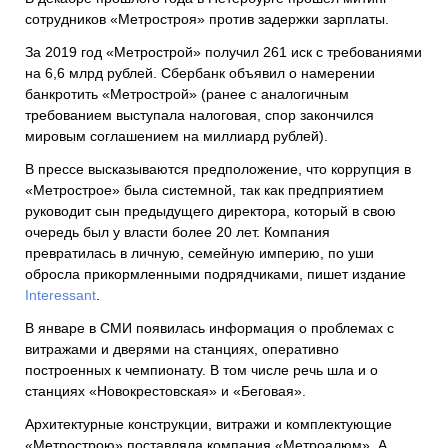
сотрудников «Метростроя» против задержки зарплаты.
За 2019 год «Метрострой» получил 261 иск с требованиями
на 6,6 млрд рублей. Сбербанк объявил о намерении
банкротить «Метрострой» (ранее с аналогичным
требованием выступала налоговая, спор закончился
мировым соглашением на миллиард рублей).
В прессе высказываются предположение, что коррупция в
«Метрострое» была системной, так как предприятием
руководит сын предыдущего директора, который в свою
очередь был у власти более 20 лет. Компания
превратилась в личную, семейную империю, по уши
обросла прикормленными подрядчиками, пишет издание
Interessant
.
В январе в СМИ появилась информация о проблемах с
витражами и дверями на станциях, оперативно
построенных к чемпионату. В том числе речь шла и о
станциях «Новокрестовская» и «Беговая».
Архитектурные конструкции, витражи и комплектующие
«Метрострою» поставляла компания «Метроалюм». А