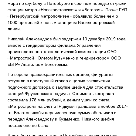
мира по футболу в Петербурге в срочном порядке открыли
станции метро «Новокрестовская» и «Беговая». Позже ГУП
«Петербургский метрополитен» объявило более чем о
1000 претензий к новым станциям Василеостровской
линии.
Николай Александров был задержан 10 декабря 2019 года
вместе с гендиректором филиала Управления
производственно-технологической комплектации ОАО
«Метрострой» Олегом Кузьменко и гендиректором ООО
«БТР» Анатолием Болотовым.
По версии правоохранительных органов, фигуранты
вступили в преступный сговор с целью заключения
подложного договора о закупке щебня для строительства
станций Фрунзенского радиуса. Стоимость контракта
составила 178 млн рублей, а деньги ушли со счета
«Метростроя» на счет БТР двумя траншами в ноябре 2017-
го. Болотов якобы перечисленную сумму обналичил и
передал Александрову и Кузьменко. Никакого щебня
поставлено не было.
В декабре прошлого года в Петербурге прошел митинг