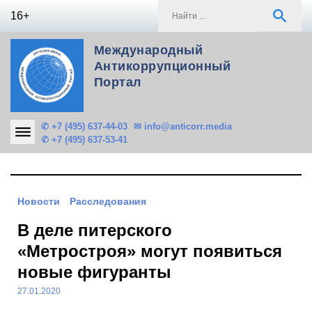
Skip
S
search
16+
to
f
content
Международный
Антикоррупционный
Портал
✆ +7 (495) 637-44-03
✉ info@anticorr.media
✆ +7 (495) 637-53-41
Новости
Расследования
В деле питерского
«Метростроя» могут появиться
новые фигуранты
27.01.2020