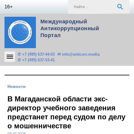
Skip
S
search
16+
to
f
content
Международный
Антикоррупционный
Портал
✆ +7 (495) 637-44-03
✉ info@anticorr.media
✆ +7 (495) 637-53-41
Новости
В Магаданской области экс-
директор учебного заведения
предстанет перед судом по делу
о мошенничестве
09.07.2026