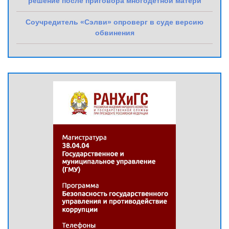
решение после приговора многодетной матери
Соучредитель «Сэлви» опроверг в суде версию
обвинения