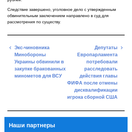
Следствие завершено, уголовное дело с утвержденным
обвинительным заключением направлено в суд для
рассмотрения по существу.
Навигация
Экс-чиновника
Депутаты
по
Минобороны
Европарламента
записям
Украины обвинили в
потребовали
закупке бракованных
расследовать
минометов для ВСУ
действия главы
ФИФА после отмены
Previous
дисквалификации
Post
игрока сборной США
Next
Post
Наши партнеры