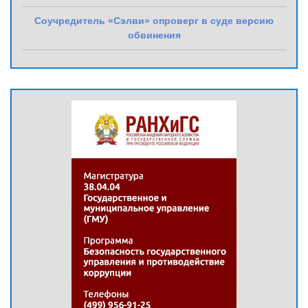
Соучредитель «Сэлви» опроверг в суде версию
обвинения