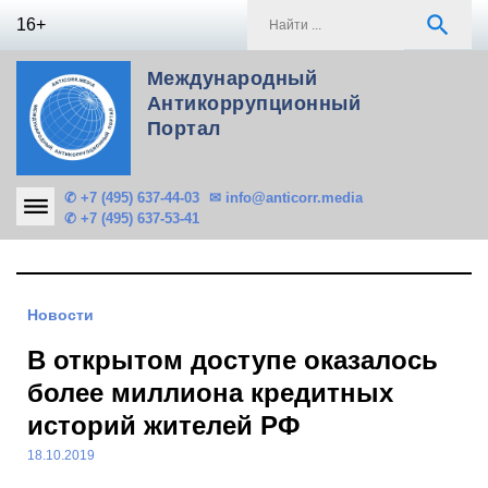
Skip
S
search
16+
to
f
content
Международный
Антикоррупционный
Портал
✆ +7 (495) 637-44-03
✉ info@anticorr.media
✆ +7 (495) 637-53-41
Новости
В открытом доступе оказалось
более миллиона кредитных
историй жителей РФ
18.10.2019