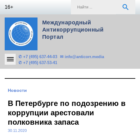
Skip
S
search
16+
to
f
content
Международный
Антикоррупционный
Портал
✆ +7 (495) 637-44-03
✉ info@anticorr.media
✆ +7 (495) 637-53-41
Новости
В Петербурге по подозрению в
коррупции арестовали
полковника запаса
30.11.2020