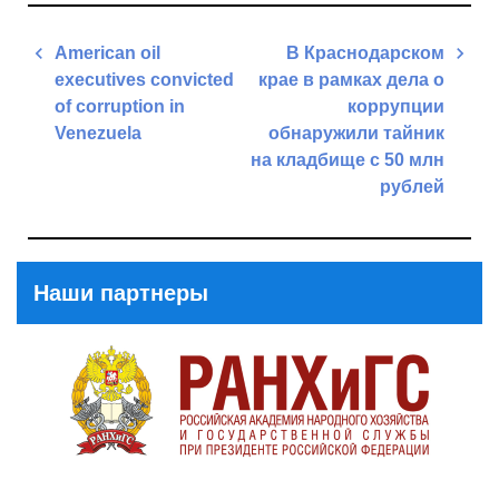
Навигация
American oil
В Краснодарском
по
executives convicted
крае в рамках дела о
записям
of corruption in
коррупции
Venezuela
обнаружили тайник
на кладбище с 50 млн
Previous
рублей
Post
Next
Post
Наши партнеры