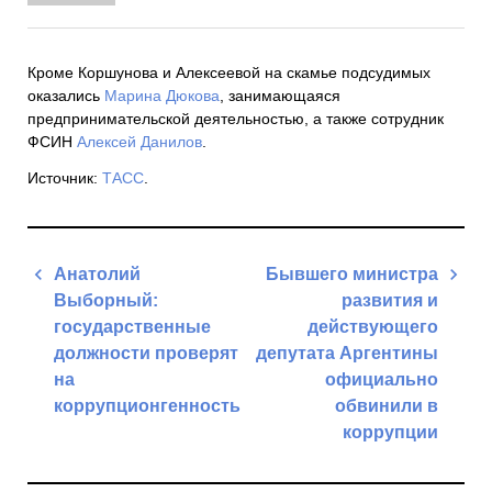
Кроме Коршунова и Алексеевой на скамье подсудимых
оказались
Марина Дюкова
, занимающаяся
предпринимательской деятельностью, а также сотрудник
ФСИН
Алексей Данилов
.
Источник:
ТАСС
.
Навигация
Анатолий
Бывшего министра
по
Выборный:
развития и
записям
государственные
действующего
должности проверят
депутата Аргентины
на
официально
коррупционгенность
обвинили в
коррупции
Previous
Post
Next