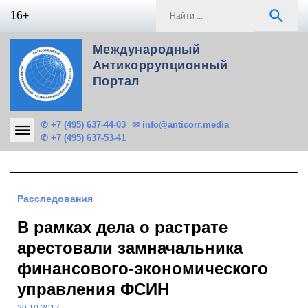
Skip
S
search
16+
to
f
content
Международный
Антикоррупционный
Портал
✆ +7 (495) 637-44-03
✉ info@anticorr.media
✆ +7 (495) 637-53-41
Расследования
В рамках дела о растрате
арестовали замначальника
финансового-экономического
управления ФСИН
20.10.2017