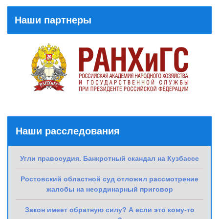
Post
Наши партнеры
Наши расследования
Угли правосудия. Банкротный скандал на Кузбассе
Ростовский областной суд отложил рассмотрение
жалобы на неординарный приговор
Закон имеет обратную силу? А если это кому-то