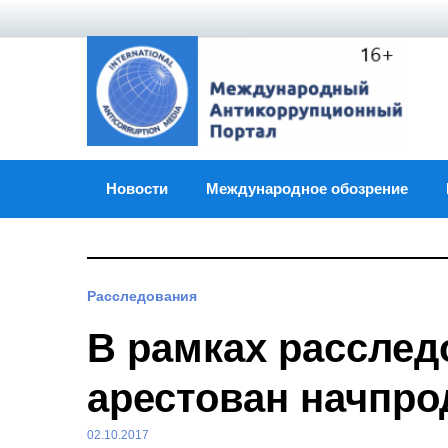
Skip
to
content
Новости
Международное обозрение
Расследования
В рамках расслед
арестован начпр
02.10.2017