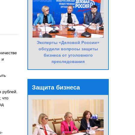
Эксперты «Деловой России»
обсудили вопросы защиты
ничестве
бизнеса от уголовного
 и
преследования
ыть
Защита бизнеса
н рублей.
, что
рд
ы-