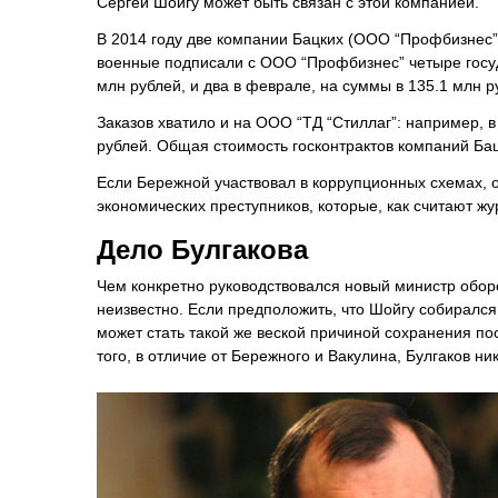
Сергей Шойгу может быть связан с этой компанией.
В 2014 году две компании Бацких (ООО “Профбизнес” 
военные подписали с ООО “Профбизнес” четыре госуда
млн рублей, и два в феврале, на суммы в 135.1 млн р
Заказов хватило и на ООО “ТД “Стиллаг”: например, 
рублей. Общая стоимость госконтрактов компаний Ба
Если Бережной участвовал в коррупционных схемах, о
экономических преступников, которые, как считают ж
Дело Булгакова
Чем конкретно руководствовался новый министр обор
неизвестно. Если предположить, что Шойгу собирался
может стать такой же веской причиной сохранения по
того, в отличие от Бережного и Вакулина, Булгаков н