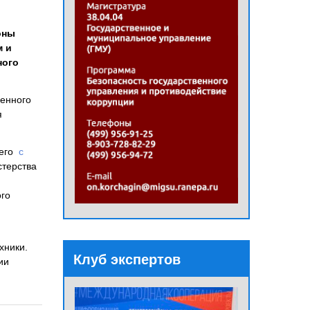
оны
м и
ного
венного
я
щего
с
стерства
ого
хники.
Клуб экспертов
ии