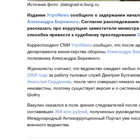
Источник фото: zlatograd-e-burg.ru.
Издание
УтроNews
сообщило о задержании начал
Александра Бережного
. Согласно расследованию
рассказать про коррупцию заместителя министр
способен привести к судебному преследованию
С
Корреспондент СМИ
УтроNews
сообщил, что после ар
департамента министерства обороны
Александра Ва
полковника Александра Бережного.
Журналисты считают, что ведомство ожидает любых 
2008 года
за работу тыловых служб Дмитрия Булгакова
Анатолия Сердюкова
, после чего совершил немало к
неизвестны, поэтому существует версия и о системно
Шойгу.
Вакулин оказался в поле зрения следователей после 
составивших
368 млн рублей
, полученных руководите
Международный Антикоррупционный Портал уже писа
военного ведомства.