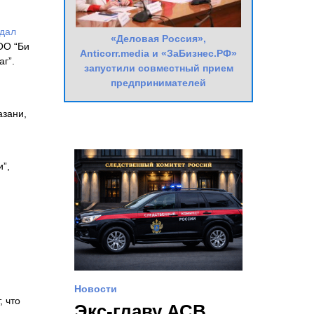
дал
«Деловая Россия»,
ОО “Би
Anticorr.media и «ЗаБизнес.РФ»
г”.
запустили совместный прием
предпринимателей
азани,
”,
Новости
, что
Экс-главу АСВ