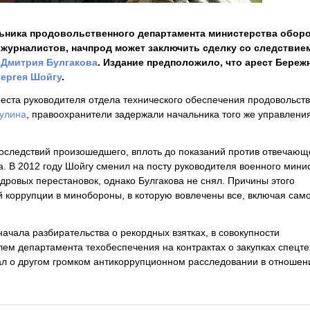
ьника продовольственного департамента министерства обор
 журналистов, начпрод может заключить сделку со следствие
а
Дмитрия Булгакова
. Издание предположило, что арест Береж
ергея Шойгу
.
еста руководителя отдела технического обеспечения продовольст
кулина
, правоохранители задержали начальника того же управлени
последствий произошедшего, вплоть до показаний против отвечаю
. В 2012 году Шойгу сменил на посту руководителя военного мини
адровых перестановок, однако Булгакова не снял. Причины этого
й коррупции в минобороны, в которую вовлечены все, включая сам
начала разбирательства о рекордных взятках, в совокупности
лем департамента техобеспечения на контрактах о закупках спецте
л о другом громком антикоррупционном расследовании в отношен