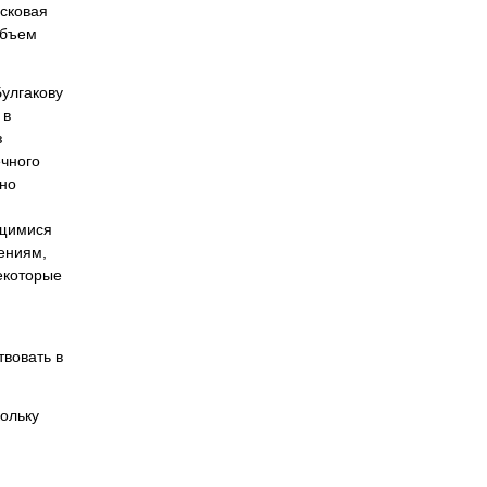
йсковая
объем
Булгакову
 в
з
ечного
нно
ющимися
ениям,
екоторые
твовать в
кольку