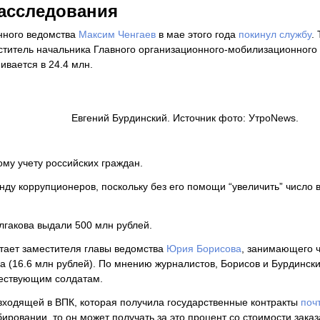
асследования
нного ведомства
Максим Ченгаев
в мае этого года
покинул службу
.
еститель начальника Главного организационного-мобилизационного
ивается в 24.4 млн.
Евгений Бурдинский. Источник фото: УтроNews.
ому учету российских граждан.
нду коррупционеров, поскольку без его помощи “увеличить” число 
лгакова выдали 500 млн рублей.
тает заместителя главы ведомства
Юрия Борисова
, занимающего 
а (16.6 млн рублей). По мнению журналистов, Борисов и Бурдински
ществующим солдатам.
 входящей в ВПК, которая получила государственные контракты
поч
ировании, то он может получать за это процент со стоимости заказ