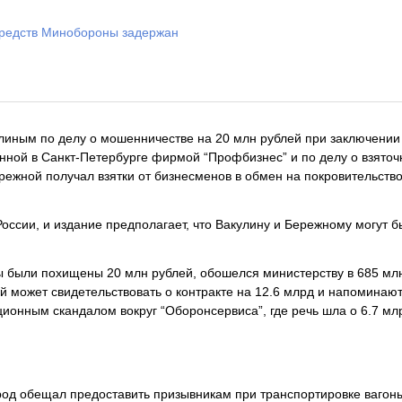
средств Минобороны задержан
линым по делу о мошенничестве на 20 млн рублей при заключении
ной в Санкт-Петербурге фирмой “Профбизнес” и по делу о взяточ
режной получал взятки от бизнесменов в обмен на покровительство
ссии, и издание предполагает, что Вакулину и Бережному могут б
бы были похищены 20 млн рублей, обошелся министерству в 685 мл
ей может свидетельствовать о контракте на 12.6 млрд и напоминают
ционным скандалом вокруг “Оборонсервиса”, где речь шла о 6.7 мл
род обещал предоставить призывникам при транспортировке вагон