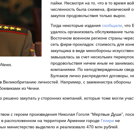
пайки. Несмотря на то, что в то время во
численность была снижена, физический 
закупок продовольствия только вырос.
Тогда некоторые издания
сообщали
, что 
удалось организовать обслуживание тыла
Восточном военном регионе страны чере
сеть фирм-прокладок: стоимость для кон
закупщика в виде минобороны искусстве
завышалась за счет нескольких перекупок
продовольствия ничем иным не занима
оNews.
компаниями. По неподтвержденным свед
Булгаков лично распределял договоры, н
и в Великобританию личностей. Например, с замминистра обороны
боевиками из Чечни.
о решено закупать у сторонних компаний, которые тоже могли учас
ством с героем произведения Николая Гоголя “Мертвые Души”, пос
е в расположенном на территории Армении городе
Гюмри
не
рых министерство выделило и реализовало 470 млн рублей.