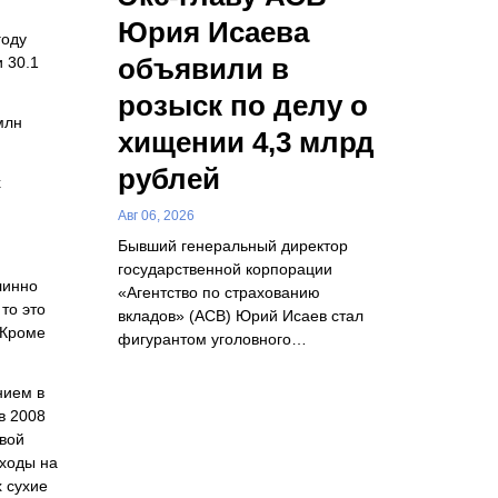
Юрия Исаева
году
объявили в
 30.1
розыск по делу о
млн
хищении 4,3 млрд
рублей
х
Авг 06, 2026
Бывший генеральный директор
государственной корпорации
линно
«Агентство по страхованию
то это
вкладов» (АСВ) Юрий Исаев стал
 Кроме
фигурантом уголовного…
нием в
в 2008
вой
сходы на
 сухие