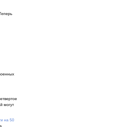
 Теперь
военных
четвертое
й могут
ти на 50
а.