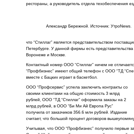
рестораны, а руководитель отдела техобеспечения е
Александр Бережной. Источник: УтроNews.
что “Стиллаг” является представительством поставщи
Петербурге. У данной фирмы есть представительства 
Воронеже и Москве.
Контактный номер ООО “Стиллаг” ничем не отличает
“Профбизнес” имеют общий телефон с ООО “ТД “Сп
вместе с Бацких играет в баскетбол.
ООО “Профсервис” успела заключить контракты со
своими клиентами на общую стоимость 3 млрд
рублей, ООО “ТД “Стиллаг” оформила заказы на 2
млрд рублей, в ООО “Би Ми Ай Европа Рус”
получила от заказчиков 356.6 млн рублей. Издание
считает, что большой процент договоров вышеупомя
Учитывая, что ООО “Профбизнес” получило первые зак