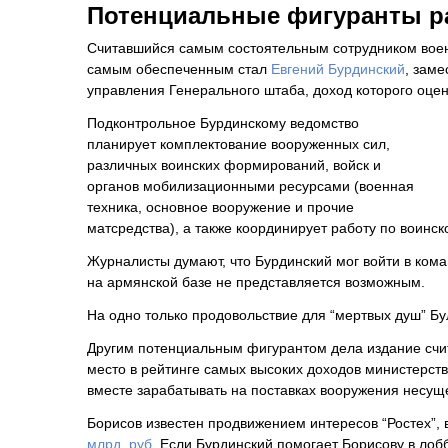
Потенциальные фигуранты р
Считавшийся самым состоятельным сотрудником вое
самым обеспеченным стал
Евгений Бурдинский
, зам
управления Генерального штаба, доход которого оцен
Подконтрольное Бурдинскому ведомство
планирует комплектование вооруженных сил,
различных воинских формирований, войск и
органов мобилизационными ресурсами (военная
техника, основное вооружение и прочие
матсредства), а также координирует работу по воинск
Журналисты думают, что Бурдинский мог войти в кома
на армянской базе не представляется возможным.
На одно только продовольствие для “мертвых душ” Бу
Другим потенциальным фигурантом дела издание счи
место в рейтинге самых высоких доходов министерств
вместе зарабатывать на поставках вооружения несу
Борисов известен продвижением интересов “Ростех”,
млрд. руб
. Если Бурдинский помогает Борисову в лобб