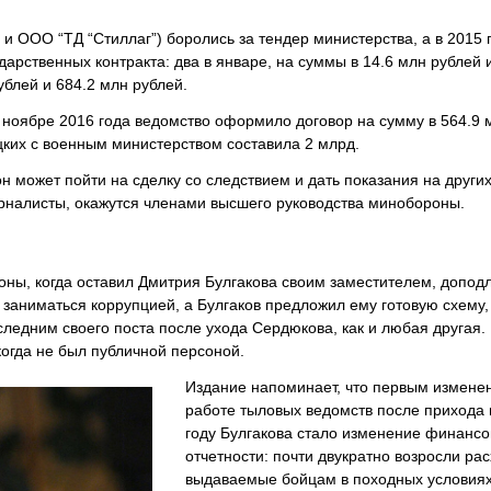
и ООО “ТД “Стиллаг”) боролись за тендер министерства, а в 2015 
рственных контракта: два в январе, на суммы в 14.6 млн рублей и
ублей и 684.2 млн рублей.
в ноябре 2016 года ведомство оформило договор на сумму в 564.9 
цких с военным министерством составила 2 млрд.
н может пойти на сделку со следствием и дать показания на други
урналисты, окажутся членами высшего руководства минобороны.
оны, когда оставил Дмитрия Булгакова своим заместителем, допод
 заниматься коррупцией, а Булгаков предложил ему готовую схему, 
следним своего поста после ухода Сердюкова, как и любая другая.
икогда не был публичной персоной.
Издание напоминает, что первым измене
работе тыловых ведомств после прихода 
году Булгакова стало изменение финансо
отчетности: почти двукратно возросли ра
выдаваемые бойцам в походных условиях