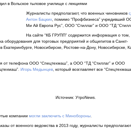
здил в Вольское тыловое училище с лекциями
Журналисты предполагают, что военных чиновников
с
Антон Бацких
, помимо “Профбизнеса” учредивший О
Ми Ай Европа Рус”, ООО “Стиллаг” и ООО “ТД “Стилла
На сайте “КБ ГРУПП” содержится информация о том,
ка оборудования для торговых предприятий и общепитов в Санкт-
в Екатеринбурге, Новосибирске, Ростове-на-Дону, Новосибирске, К
ся от телефона ООО “Спецтехмаш”, а ООО “ТД “Стиллаг” и ООО
ецтехмаш”.
Игорь Медынцев
, который возглавляет все “Спецтехмаши
Источник: УтроNews.
нутые компании
могли заключить с Минобороны
.
азы от военного ведомства в 2013 году, журналисты предполагают