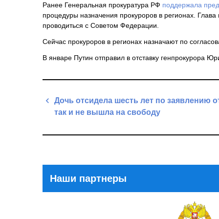
Ранее Генеральная прокуратура РФ
поддержала пре
процедуры назначения прокуроров в регионах. Глава г
проводиться с Советом Федерации.
Сейчас прокуроров в регионах назначают по соглас
В январе Путин отправил в отставку генпрокурора Юри
Навигация
Дочь отсидела шесть лет по заявлению о
по
так и не вышла на свободу
записям
Previous
Post
Наши партнеры