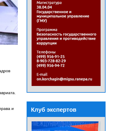
адров
авриата.
права и
Клуб экспертов