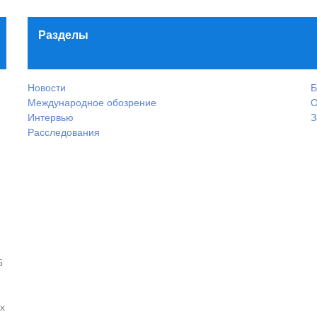
Разделы
Новости
Б
Международное обозрение
О
Интервью
З
Расследования
5
х