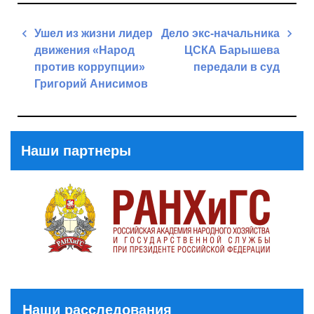
Навигация
Ушел из жизни лидер
Дело экс-начальника
по
движения «Народ
ЦСКА Барышева
записям
против коррупции»
передали в суд
Григорий Анисимов
Next
Previous
Post
Post
Наши партнеры
Наши расследования