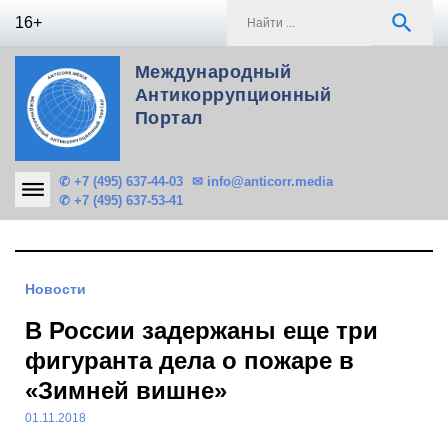
Skip
S
search
16+
to
f
content
Международный
Антикоррупционный
Портал
✆ +7 (495) 637-44-03
✉ info@anticorr.media
✆ +7 (495) 637-53-41
Новости
В России задержаны еще три
фигуранта дела о пожаре в
«Зимней вишне»
01.11.2018