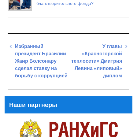
благотворительного фонда?
Навигация
Избранный
У главы
по
президент Бразилии
«Красногорской
записям
Жаир Болсонару
теплосети» Дмитрия
сделал ставку на
Левина «липовый»
борьбу с коррупцией
диплом
Previous
Next
Post
Post
Наши партнеры