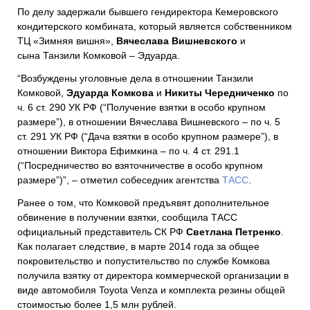
По делу задержали бывшего гендиректора Кемеровского
кондитерского комбината, который является собственником
ТЦ
«Зимняя вишня»,
Вячеслава Вишневского
и
сына Танзили Комковой – Эдуарда.
“Возбуждены уголовные дела в отношении Танзили
Комковой,
Эдуарда Комкова
и
Никиты Чередниченко
по
ч. 6 ст. 290 УК РФ (“Получение взятки в особо крупном
размере”), в отношении Вячеслава Вишневского – по ч. 5
ст. 291 УК РФ (“Дача взятки в особо крупном размере”), в
отношении Виктора Ефимкина – по ч. 4 ст. 291.1
(“Посредничество во взяточничестве в особо крупном
размере”)”, – отметил собеседник агентства
ТАСС
.
Ранее о том, что Комковой предъявят дополнительное
обвинение в получении взятки, сообщила ТАСС
официальный представитель СК РФ
Светлана Петренко
.
Как полагает следствие, в марте 2014 года за общее
покровительство и попустительство по службе Комкова
получила взятку от директора коммерческой организации в
виде автомобиля Toyota Venza и комплекта резины общей
стоимостью более 1,5 млн рублей.