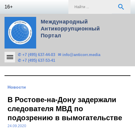
Skip
S
search
16+
to
f
content
Международный
Антикоррупционный
Портал
✆ +7 (495) 637-44-03
✉ info@anticorr.media
✆ +7 (495) 637-53-41
Новости
В Ростове-на-Дону задержали
следователя МВД по
подозрению в вымогательстве
24.09.2020