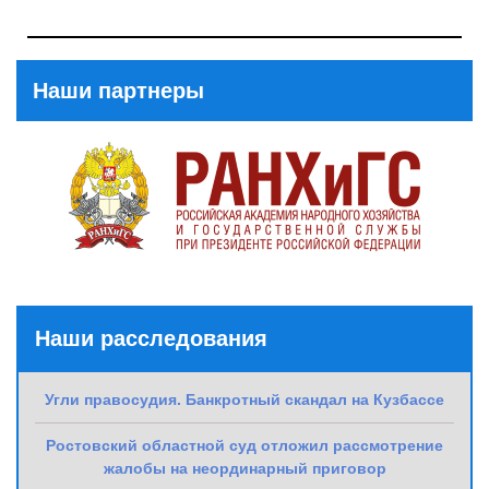
Previous
Post
Post
Наши партнеры
Наши расследования
Угли правосудия. Банкротный скандал на Кузбассе
Ростовский областной суд отложил рассмотрение
жалобы на неординарный приговор