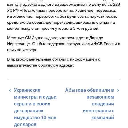
взятку у адвоката одного из задержанных по делу по ст. 228
УК РФ «Незаконные приобретение, хранение, перевозка,
изготовление, переработка без цели сбыта наркотических
средств». За обещание переквалифицировать статью на
менее тяжкую он просил у юриста 3 млн рублей.
Местные СМИ утверждают, что речь идет о Давиде
Нерсесянце. Он был задержан сотрудниками ФСБ России в
ночь на четверг.
В правоохранительные органы с информацией о
вымогательстве обратился адвокат.
Навигация
Украинские
Абызова обвинили в
по
министры и судьи
незаконном
записям
скрыли в своих
владении
декларациях
иностранных
имущество 13 млн
компаний
долларов
Next