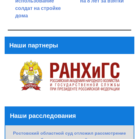
использование
на 8 лет за взятки
солдат на стройке
Next
дома
Post
Previous
Post
Наши партнеры
Наши расследования
Ростовский областной суд отложил рассмотрение