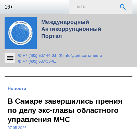
Skip
S
search
16+
to
f
content
Международный
Антикоррупционный
Портал
✆ +7 (495) 637-44-03
✉ info@anticorr.media
✆ +7 (495) 637-53-41
Новости
В Самаре завершились прения
по делу экс-главы областного
управления МЧС
07.05.2026