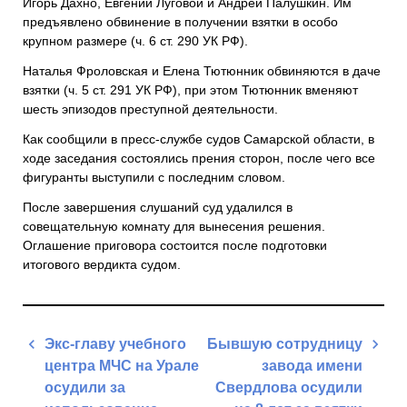
Игорь Дахно, Евгений Луговой и Андрей Палушкин. Им
предъявлено обвинение в получении взятки в особо
крупном размере (ч. 6 ст. 290 УК РФ).
Наталья Фроловская и Елена Тютюнник обвиняются в даче
взятки (ч. 5 ст. 291 УК РФ), при этом Тютюнник вменяют
шесть эпизодов преступной деятельности.
Как сообщили в пресс-службе судов Самарской области, в
ходе заседания состоялись прения сторон, после чего все
фигуранты выступили с последним словом.
После завершения слушаний суд удалился в
совещательную комнату для вынесения решения.
Оглашение приговора состоится после подготовки
итогового вердикта судом.
Навигация
Экс-главу учебного
Бывшую сотрудницу
по
центра МЧС на Урале
завода имени
записям
осудили за
Свердлова осудили