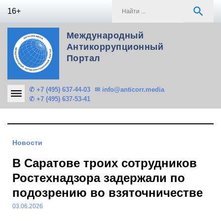
Skip
S
search
16+
to
f
content
Международный
Антикоррупционный
Портал
✆ +7 (495) 637-44-03
✉ info@anticorr.media
✆ +7 (495) 637-53-41
Новости
В Саратове троих сотрудников
Ростехнадзора задержали по
подозрению во взяточничестве
03.06.2026