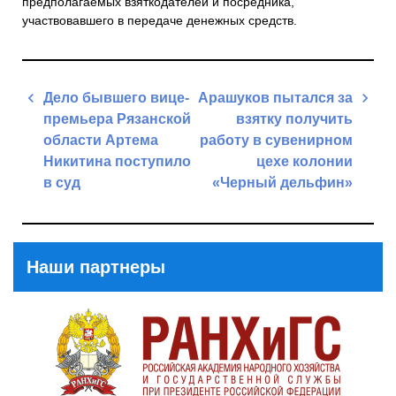
предполагаемых взяткодателей и посредника,
участвовавшего в передаче денежных средств.
Навигация
Дело бывшего вице-
Арашуков пытался за
по
премьера Рязанской
взятку получить
записям
области Артема
работу в сувенирном
Никитина поступило
цехе колонии
в суд
«Черный дельфин»
Previous
Next
Post
Post
Наши партнеры