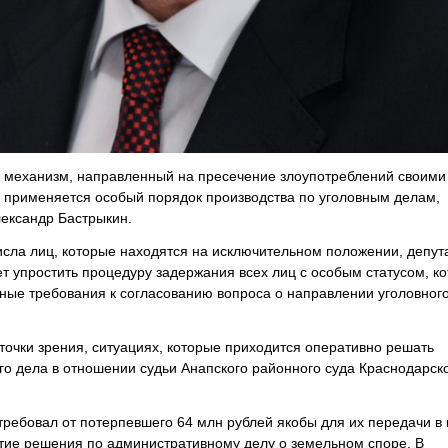
й механизм, направленный на пресечение злоупотреблений своими
 применяется особый порядок производства по уголовным делам,
ександр Бастрыкин.
исла лиц, которые находятся на исключительном положении, депут
т упростить процедуру задержания всех лиц с особым статусом, к
чные требования к согласованию вопроса о направлении уголовного
 точки зрения, ситуациях, которые приходится оперативно решать
о дела в отношении судьи Анапского районного суда Краснодарско
 требовал от потерпевшего 64 млн рублей якобы для их передачи в 
ятие решения по административному делу о земельном споре. В