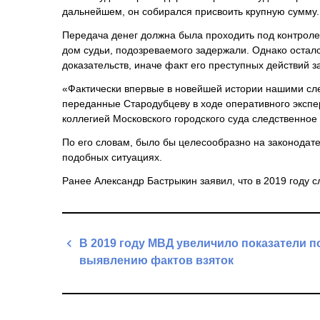
дальнейшем, он собирался присвоить крупную сумму.
Передача денег должна была проходить под контроле
дом судьи, подозреваемого задержали. Однако остал
доказательств, иначе факт его преступных действий 
«Фактически впервые в новейшей истории нашими сле
переданные Стародубцеву в ходе оперативного экспе
коллегией Московского городского суда следственное
По его словам, было бы целесообразно на законодат
подобных ситуациях.
Ранее Александр Бастрыкин заявил, что в 2019 году 
Навигация
В 2019 году МВД увеличило показатели п
по
выявлению фактов взяток
записям
Previous
Post