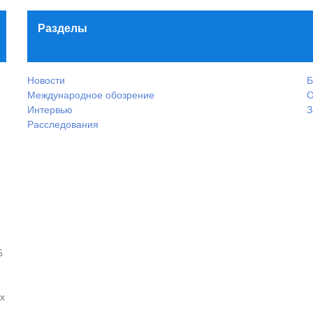
Разделы
Новости
Б
Международное обозрение
О
Интервью
З
Расследования
5
х