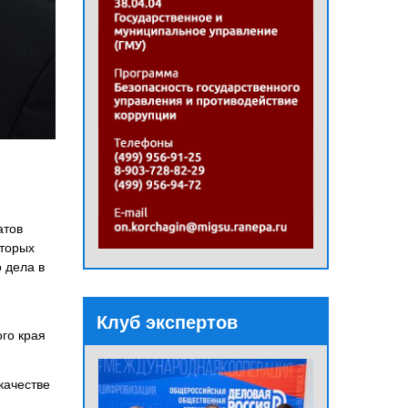
атов
оторых
 дела в
Клуб экспертов
го края
качестве