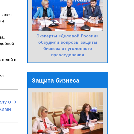
азался
ии
Эксперты «Деловой России»
ва,
обсудили вопросы защиты
удебной
бизнеса от уголовного
преследования
ателей в
ел.
Защита бизнеса
елу о
кими
Next
Post