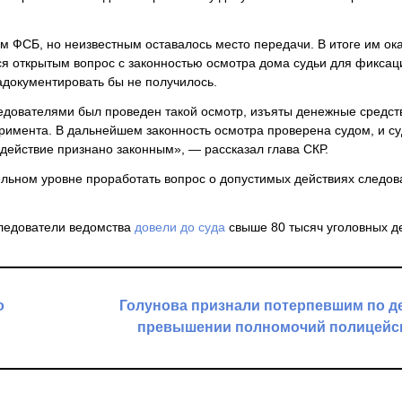
м ФСБ, но неизвестным оставалось место передачи. В итоге им ок
ся открытым вопрос с законностью осмотра дома судьи для фиксац
задокументировать бы не получилось.
дователями был проведен такой осмотр, изъяты денежные средст
римента. В дальнейшем законность осмотра проверена судом, и с
 действие признано законным», — рассказал глава СКР.
ельном уровне проработать вопрос о допустимых действиях следов
следователи ведомства
довели до суда
свыше 80 тысяч уголовных д
о
Голунова признали потерпевшим по д
превышении полномочий полицейс