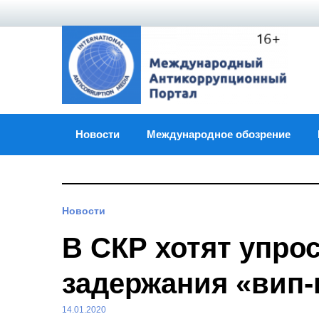
Skip
to
content
Новости
Международное обозрение
Новости
В СКР хотят упро
задержания «вип-
14.01.2020