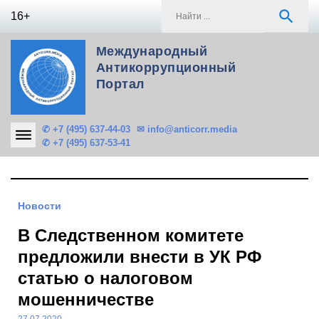
Skip
S
search
16+
to
f
content
Международный
Антикоррупционный
Портал
✆ +7 (495) 637-44-03
✉ info@anticorr.media
✆ +7 (495) 637-53-41
Новости
В Следственном комитете
предложили внести в УК РФ
статью о налоговом
мошенничестве
27.07.2020