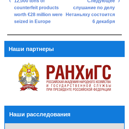
12,000 tons of
Следующее
по
counterfeit products
слушание по делу
записям
worth €28 million were
Нетаньяху состоится
seized in Europe
6 декабря
Previous
Next
Post
Post
Наши партнеры
Наши расследования