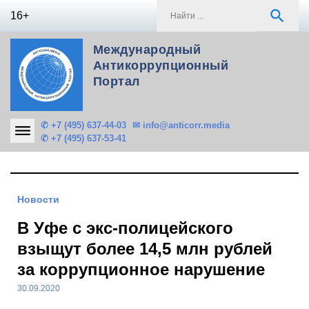
Skip
S
search
16+
to
f
content
Международный
Антикоррупционный
Портал
✆ +7 (495) 637-44-03
✉ info@anticorr.media
✆ +7 (495) 637-53-41
Новости
В Уфе с экс-полицейского
взыщут более 14,5 млн рублей
за коррупционное нарушение
30.09.2020