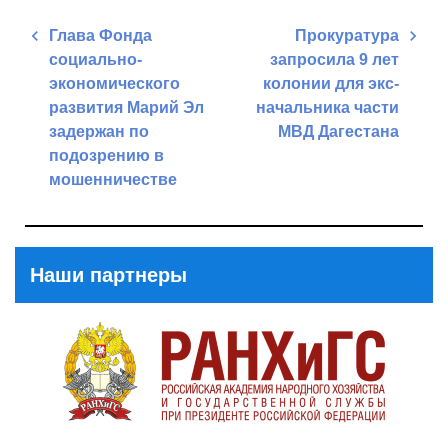
Навигация
Глава Фонда
Прокуратура
по
социально-
запросила 9 лет
записям
экономического
колонии для экс-
развития Марий Эл
начальника части
задержан по
МВД Дагестана
подозрению в
Next
мошенничестве
Post
Previous
Post
Наши партнеры