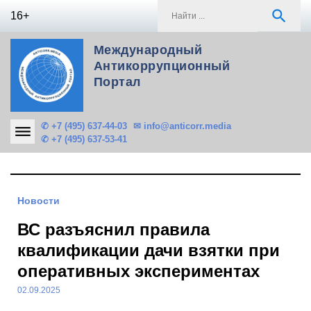
Skip
S
search
16+
to
f
content
Международный
Антикоррупционный
Портал
✆ +7 (495) 637-44-03
✉ info@anticorr.media
✆ +7 (495) 637-53-41
Новости
ВС разъяснил правила
квалификации дачи взятки при
оперативных экспериментах
02.09.2025