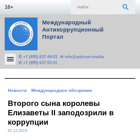
Skip
S
search
16+
to
f
content
Международный
Антикоррупционный
Портал
✆ +7 (495) 637-44-03
✉ info@anticorr.media
✆ +7 (495) 637-53-41
Новости
Международное обозрение
Второго сына королевы
Елизаветы II заподозрили в
коррупции
02.12.2019