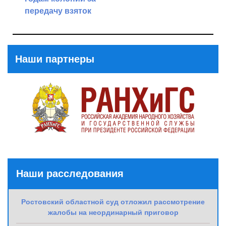
Post
передачу взяток
Previous
Post
Наши партнеры
Наши расследования
Ростовский областной суд отложил рассмотрение
жалобы на неординарный приговор