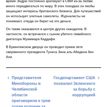
время Эндрю постоянно критикуют в СМИ из-за любви
много передвигаться по миру. В этих поездках он якобы
защищает интересы британского бизнеса. Для путешествий
он использует элитные самолеты. Журналисты не
понимают, откуда он берет на это деньги.
Он также оказывался в центре других скандалов. В
частности, он встречался с сыном убитого ливийского
диктатора Муаммара Каддафи.
В Букингемском дворце он проводил прием зятя
сверженного президента Туниса Зина аль-Абидина бен
Али.
Навигация
Представителя
Госдепартамент США
по
Минобороны в
похвалил Зеленского
записям
Челябинской
за борьбу с
области
коррупцией
приговорили к трем
Next
годам колонии за