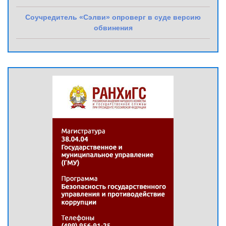
Соучредитель «Сэлви» опроверг в суде версию
обвинения