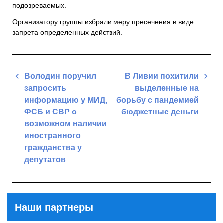
подозреваемых.
Организатору группы избрали меру пресечения в виде
запрета определенных действий.
Навигация
Володин поручил
В Ливии похитили
по
запросить
выделенные на
записям
информацию у МИД,
борьбу с пандемией
ФСБ и СВР о
бюджетные деньги
возможном наличии
Next
иностранного
Post
гражданства у
депутатов
Previous
Post
Наши партнеры