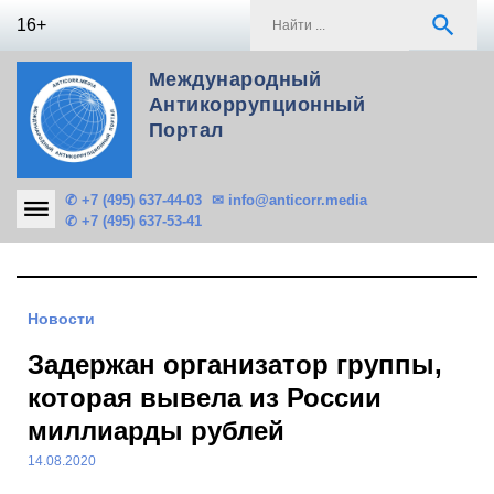
Skip
S
search
16+
to
f
content
Международный
Антикоррупционный
Портал
✆ +7 (495) 637-44-03
✉ info@anticorr.media
✆ +7 (495) 637-53-41
Новости
Задержан организатор группы,
которая вывела из России
миллиарды рублей
14.08.2020