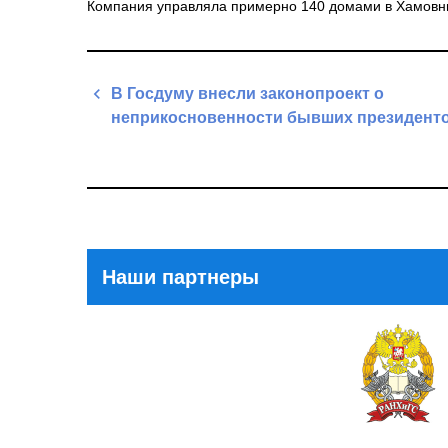
Компания управляла примерно 140 домами в Хамовн
Навигация
В Госдуму внесли законопроект о
по
неприкосновенности бывших президент
записям
Previous
Post
Наши партнеры