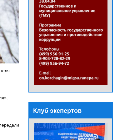
ателя
ля».
Клуб экспертов
 передали