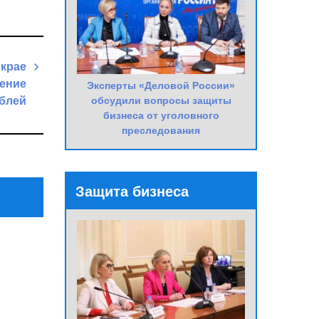
 крае
щение
Эксперты «Деловой России»
обсудили вопросы защиты
ублей
бизнеса от уголовного
Next
преследования
Post
Защита бизнеса