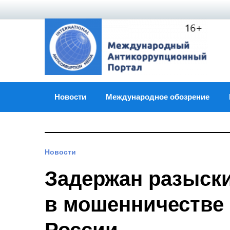
Skip
to
content
Новости
Международное обозрение
Новости
Задержан разыск
в мошенничестве 