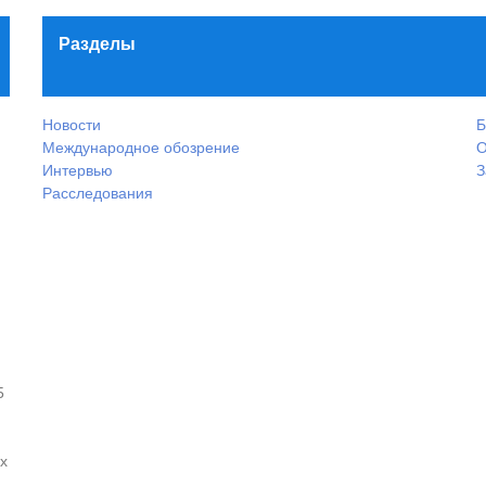
Разделы
Новости
Б
Международное обозрение
О
Интервью
З
Расследования
5
х