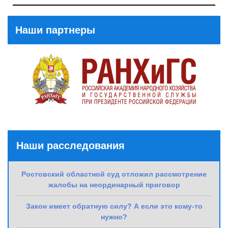
Post
Наши партнеры
Наши расследования
Ростовский областной суд отложил рассмотрение
жалобы на неординарный приговор
Закон имеет обратную силу? А если это кому-то
нужно?