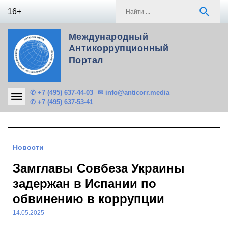
Skip
S
search
16+
to
f
content
Международный
Антикоррупционный
Портал
✆ +7 (495) 637-44-03
✉ info@anticorr.media
✆ +7 (495) 637-53-41
Новости
Замглавы Совбеза Украины
задержан в Испании по
обвинению в коррупции
14.05.2025