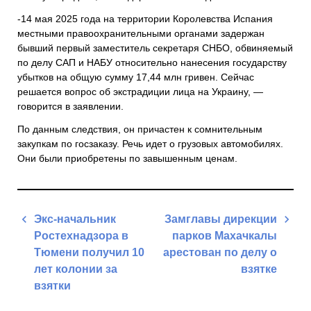
-14 мая 2025 года на территории Королевства Испания
местными правоохранительными органами задержан
бывший первый заместитель секретаря СНБО, обвиняемый
по делу САП и НАБУ относительно нанесения государству
убытков на общую сумму 17,44 млн гривен. Сейчас
решается вопрос об экстрадиции лица на Украину, —
говорится в заявлении.
По данным следствия, он причастен к сомнительным
закупкам по госзаказу. Речь идет о грузовых автомобилях.
Они были приобретены по завышенным ценам.
Навигация
Экс-начальник
Замглавы дирекции
по
Ростехнадзора в
парков Махачкалы
записям
Тюмени получил 10
арестован по делу о
лет колонии за
взятке
взятки
Next
Previous
Post