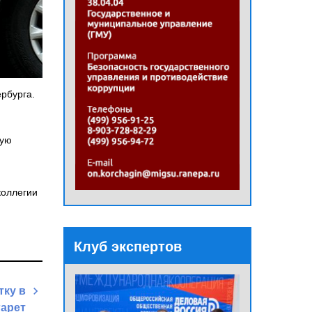
рбурга.
ную
коллегии
Клуб экспертов
тку в
гарет