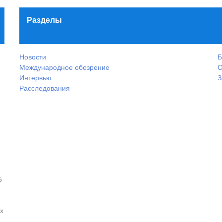
Разделы
Новости
Б
Международное обозрение
О
Интервью
З
Расследования
5
х