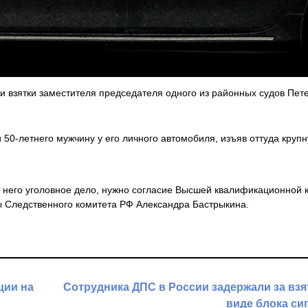
 взятки заместителя председателя одного из районных судов Пете
 50-летнего мужчину у его личного автомобиля, изъяв оттуда круп
в него уголовное дело, нужно согласие Высшей квалификационной 
ы Следственного комитета РФ Александра Бастрыкина.
ции на
Сотрудника ДПС в России задержали за взя
виде блока си