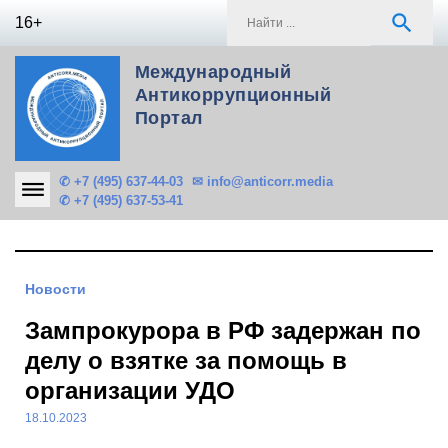
Skip
S
search
16+
to
f
content
Международный
Антикоррупционный
Портал
✆ +7 (495) 637-44-03
✉ info@anticorr.media
✆ +7 (495) 637-53-41
Новости
Зампрокурора в РФ задержан по
делу о взятке за помощь в
организации УДО
18.10.2023