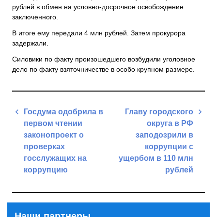
рублей в обмен на условно-досрочное освобождение
заключенного.
В итоге ему передали 4 млн рублей. Затем прокурора
задержали.
Силовики по факту произошедшего возбудили уголовное
дело по факту взяточничестве в особо крупном размере.
Навигация
Госдума одобрила в
Главу городского
по
первом чтении
округа в РФ
записям
законопроект о
заподозрили в
проверках
коррупции с
госслужащих на
ущербом в 110 млн
коррупцию
рублей
Previous
Next
Post
Post
Наши партнеры