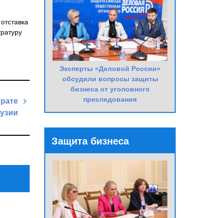
 отставка
уратуру
Эксперты «Деловой России»
обсудили вопросы защиты
бизнеса от уголовного
преследования
трате
рузии
Next
Защита бизнеса
Post