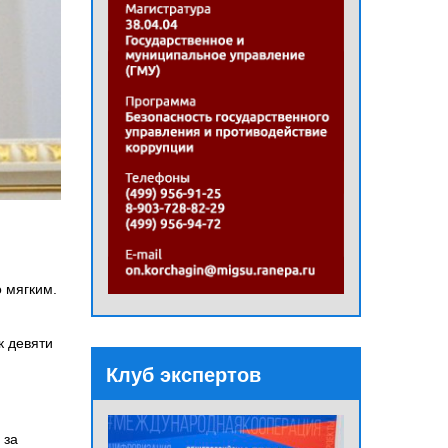
 мягким.
к девяти
Клуб экспертов
 за