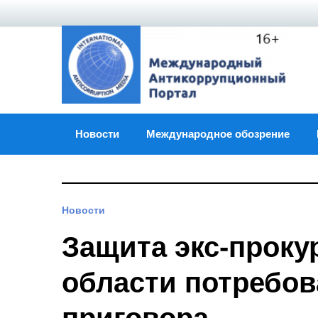
Skip
to
content
Новости
Международное обозрение
Новости
Защита экс-проку
области потребов