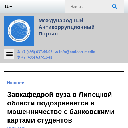
Skip
S
search
16+
to
f
content
Международный
Антикоррупционный
Портал
✆ +7 (495) 637-44-03
✉ info@anticorr.media
✆ +7 (495) 637-53-41
Новости
Завкафедрой вуза в Липецкой
области подозревается в
мошенничестве с банковскими
картами студентов
08.04.2024