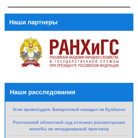
Next
Post
Наши партнеры
Наши расследования
Угли правосудия. Банкротный скандал на Кузбассе
Ростовский областной суд отложил рассмотрение
жалобы на неординарный приговор