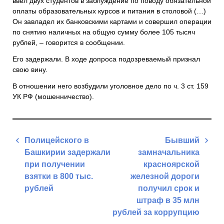
ввел двух студентов в заблуждение по поводу обязательной
оплаты образовательных курсов и питания в столовой (…)
Он завладел их банковскими картами и совершил операции
по снятию наличных на общую сумму более 105 тысяч
рублей, – говорится в сообщении.
Его задержали. В ходе допроса подозреваемый признал
свою вину.
В отношении него возбудили уголовное дело по ч. 3 ст. 159
УК РФ (мошенничество).
Навигация
Полицейского в
Бывший
по
Башкирии задержали
замначальника
записям
при получении
красноярской
взятки в 800 тыс.
железной дороги
рублей
получил срок и
штраф в 35 млн
Previous
рублей за коррупцию
Post