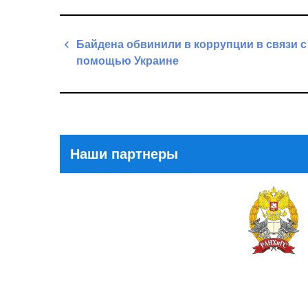
Навигация
Байдена обвинили в коррупции в связи с
по
помощью Украине
записям
Previous
Post
Наши партнеры