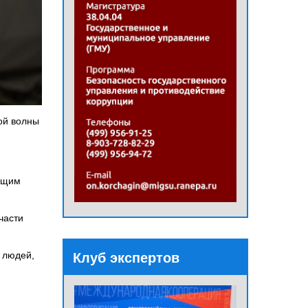
ой волны
яющим
части
 людей,
Клуб экспертов