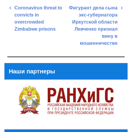
Навигация
Сoronavirus threat to
Фигурант дела сына
по
convicts in
экс-губернатора
записям
overcrowded
Иркутской области
Zimbabwe prisons
Левченко признал
вину в
Previous
мошенничестве
Post
Next
Post
Наши партнеры