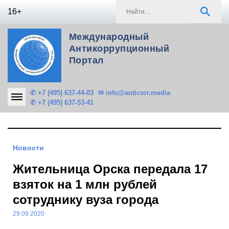
Skip
S
search
16+
to
f
content
Международный
Антикоррупционный
Портал
✆ +7 (495) 637-44-03
✉ info@anticorr.media
✆ +7 (495) 637-53-41
Новости
Жительница Орска передала 17
взяток на 1 млн рублей
сотруднику вуза города
29.09.2020