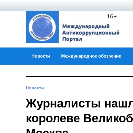
Skip
to
content
Новости
Международное обозрение
Новости
Журналисты наш
королеве Великоб