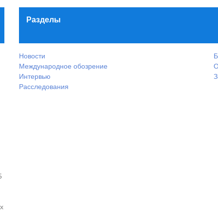
Разделы
Новости
Б
Международное обозрение
О
Интервью
З
Расследования
5
х