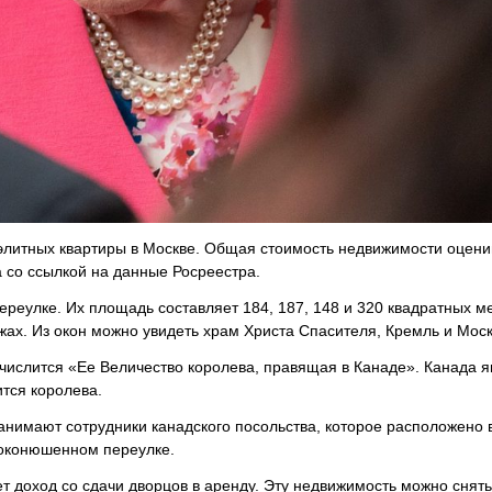
 элитных квартиры в Москве. Общая стоимость недвижимости оцени
 со ссылкой на данные Росреестра.
реулке. Их площадь составляет 184, 187, 148 и 320 квадратных м
ах. Из окон можно увидеть храм Христа Спасителя, Кремль и Моск
 числится «Ее Величество королева, правящая в Канаде». Канада я
ится королева.
анимают сотрудники канадского посольства, которое расположено 
роконюшенном переулке.
т доход со сдачи дворцов в аренду. Эту недвижимость можно снять