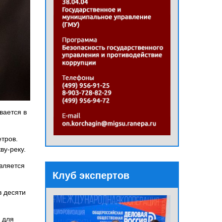
вается в
етров.
ву-реку.
вляется
Клуб экспертов
в десяти
 для