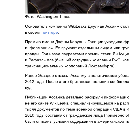
Фото: Washington Times
Основатель компании WikiLeaks Джулиан Ассанж ста
в своем
Твиттере
.
Премию имени Дафны Каруаны Галиции учредила фра
информацию». Ее вручают отдельным лицам или груп
правды. Год назад лауреатами премии стали Ян Куци
и Рафаэль Алэ (бывший сотрудник компании PwC, кот
транснациональных корпораций Люксембурга).
Ранее Эквадор отказал Ассанжу в политическом убежи
2012 года. После этого британская полиция сообщила,
суд.
Публикации Ассанжа детально раскрыли информацию 
не его сайте WikiLeaks, специализирующемся на рас
тысяч документов по теме военной операции США в И
2010 годы составляют гражданские лица (примерно 66
были описаны условия содержания в американской т