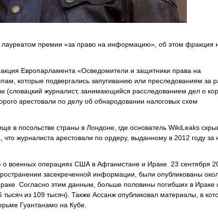
л лауреатом премии «за право на информацию», об этом фракция 
кция Европарламента «Осведомители и защитники права на
пам, которые подвергались запугиванию или преследованиям за р
ак (словацкий журналист, занимающийся расследованием дел о ко
орого арестовали по делу об обнародовании налоговых схем
ще в посольстве страны в Лондоне, где основатель WikiLeaks скры
 что журналиста арестовали по ордеру, выданному в 2012 году за 
о военных операциях США в Афганистане и Ираке. 23 сентября 2
пространении засекреченной информации, были опубликованы око
раке. Согласно этим данным, больше половины погибших в Ираке 
 тысяч из 109 тысяч). Также Ассанж опубликовал материалы, в кот
юрьме Гуантанамо на Кубе.