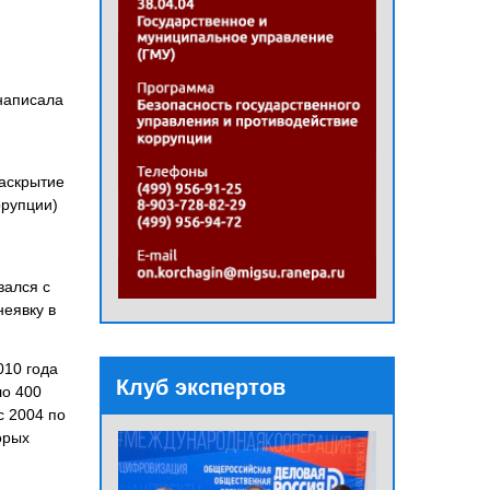
написала
аскрытие
ррупции)
вался с
неявку в
010 года
Клуб экспертов
ло 400
с 2004 по
орых