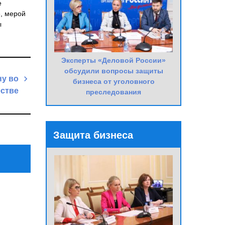
е
е, мерой
ы
Эксперты «Деловой России»
обсудили вопросы защиты
ну во
бизнеса от уголовного
естве
преследования
Next
Post
Защита бизнеса