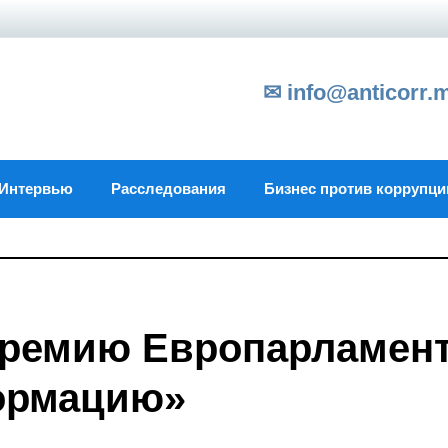
✉ info@anticorr.
Интервью
Расследования
Бизнес против коррупци
премию Европарламен
формацию»