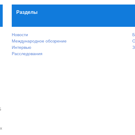
Разделы
Новости
Б
Международное обозрение
О
Интервью
З
Расследования
5
х