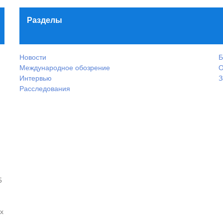
Разделы
Новости
Б
Международное обозрение
О
Интервью
З
Расследования
5
х