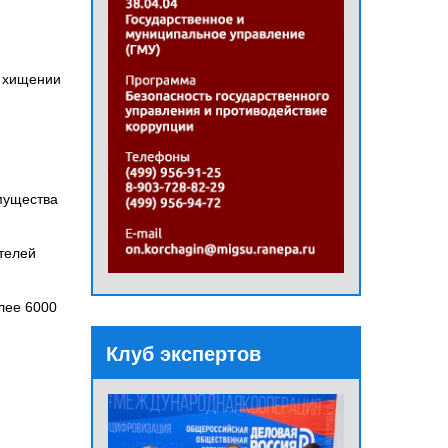
о хищении
имущества
ателей
лее 6000
Клуб экспертов