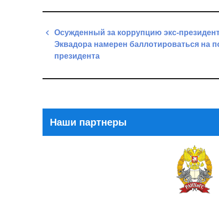
Навигация
Осужденный за коррупцию экс-президен
по
Эквадора намерен баллотироваться на п
записям
президента
Previous
Post
Наши партнеры