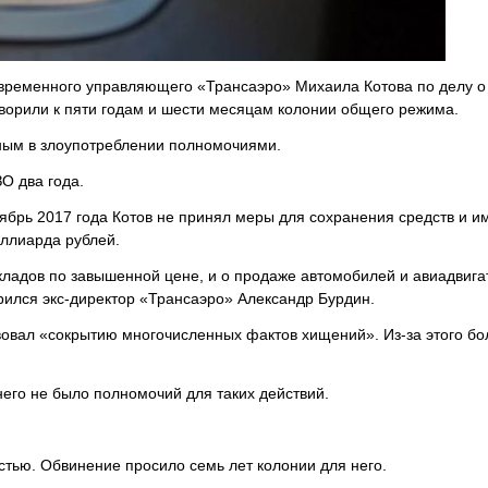
временного управляющего «Трансаэро» Михаила Котова по делу 
оворили к пяти годам и шести месяцам колонии общего режима.
ным в злоупотреблении полномочиями.
О два года.
нтябрь 2017 года Котов не принял меры для сохранения средств и 
иллиарда рублей.
складов по завышенной цене, и о продаже автомобилей и авиадвиг
рился экс-директор «Трансаэро» Александр Бурдин.
твовал «сокрытию многочисленных фактов хищений». Из-за этого бо
 него не было полномочий для таких действий.
остью. Обвинение просило семь лет колонии для него.