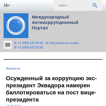
Skip
S
search
16+
to
f
content
Международный
Антикоррупционный
Портал
✆ +7 (495) 637-44-03
✉ info@anticorr.media
✆ +7 (495) 637-53-41
Новости
Осужденный за коррупцию экс-
президент Эквадора намерен
баллотироваться на пост вице-
президента
19.08.2020