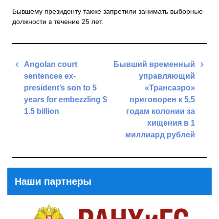
Бывшему президенту также запретили занимать выборные
должности в течение 25 лет.
Навигация
Angolan court
Бывший временный
по
sentences ex-
управляющий
записям
president’s son to 5
«Трансаэро»
years for embezzling $
приговорен к 5,5
1.5 billion
годам колонии за
хищения в 1
Previous
миллиард рублей
Post
Next
Post
Наши партнеры