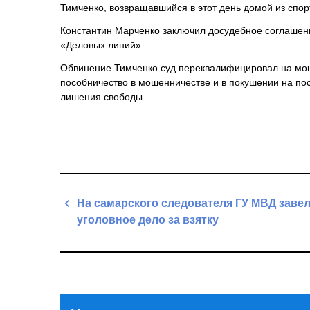
Тимченко, возвращавшийся в этот день домой из спор
Константин Марченко заключил досудебное соглашени
«Деловых линий».
Обвинение Тимченко суд переквалифицировал на мош
пособничество в мошенничестве и в покушении на пос
лишения свободы.
Навигация
На самарского следователя ГУ МВД заве
по
уголовное дело за взятку
записям
Previous
Post