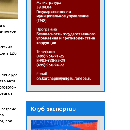
Его
тической
олонии
афа в 120
миллиарда
ртамента
огового»
обещал
Клуб экспертов
 встрече
ов
и, под