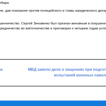
тбара.
е, дав показания против полицейского и главы юридического деп
енничество. Сергей Зиновенко был признан виновным в покушени
редничество во взяточничестве и приговорен к четырем годам усл
ли
МВД завело дело о хищениях при подго
испытаний военных самол