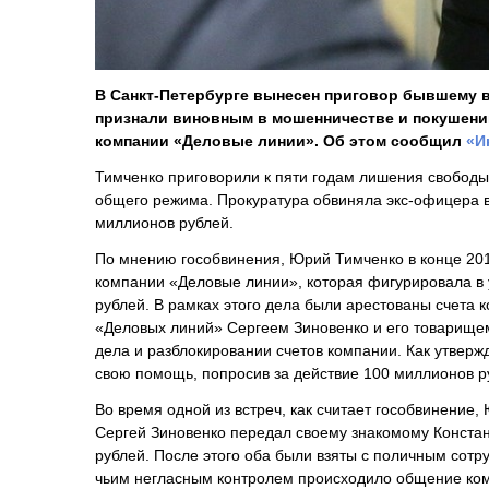
В Санкт-Петербурге вынесен приговор бывшему 
признали виновным в мошенничестве и покушени
компании «Деловые линии». Об этом сообщил
«И
Тимченко приговорили к пяти годам лишения свободы 
общего режима. Прокуратура обвиняла экс-офицера во
миллионов рублей.
По мнению гособвинения, Юрий Тимченко в конце 201
компании «Деловые линии», которая фигурировала в 
рублей. В рамках этого дела были арестованы счета
«Деловых линий» Сергеем Зиновенко и его товарище
дела и разблокировании счетов компании. Как утвер
свою помощь, попросив за действие 100 миллионов р
Во время одной из встреч, как считает гособвинени
Сергей Зиновенко передал своему знакомому Констан
рублей. После этого оба были взяты с поличным сотр
чьим негласным контролем происходило общение ком