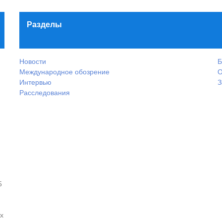
Разделы
Новости
Б
Международное обозрение
О
Интервью
З
Расследования
5
х