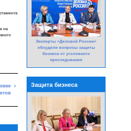
артамента
и на
овного
Эксперты «Деловой России»
обсудили вопросы защиты
бизнеса от уголовного
преследования
Защита бизнеса
товке
етов
Next
Post