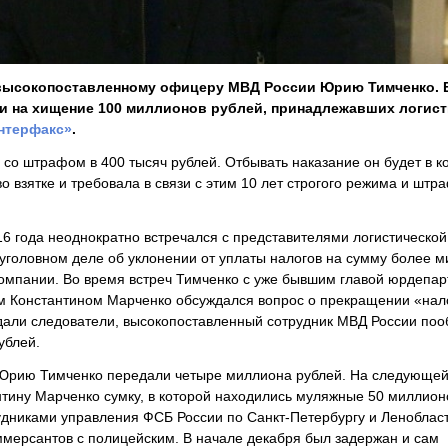
высокопоставленному офицеру МВД России Юрию Тимченко. 
и на хищение 100 миллионов рублей, принадлежавших логис
нтерфакс»
.
со штрафом в 400 тысяч рублей. Отбывать наказание он будет в к
 взятке и требовала в связи с этим 10 лет строгого режима и штр
6 года неоднократно встречался с представителями логистической
уголовном деле об уклонении от уплаты налогов на сумму более 
 компании. Во время встреч Тимченко с уже бывшим главой юрдепа
м Константином Марченко обсуждался вопрос о прекращении «нал
ждали следователи, высокопоставленный сотрудник МВД России по
ублей.
е, Юрию Тимченко передали четыре миллиона рублей. На следующей
тину Марченко сумку, в которой находились муляжные 50 миллион
удниками управления ФСБ России по Санкт-Петербургу и Ленобласт
мерсантов с полицейским. В начале декабря был задержан и сам