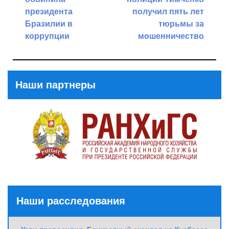
записям
президента
получил пять лет
Бразилии в
тюрьмы за
коррупции
мошенничество
Previous
Next
Post
Post
Наши партнеры
Наши расследования