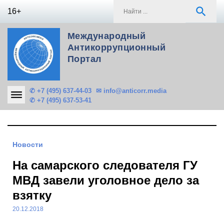
Skip
S
search
16+
to
f
content
Международный
Антикоррупционный
Портал
✆ +7 (495) 637-44-03
✉ info@anticorr.media
✆ +7 (495) 637-53-41
Новости
На самарского следователя ГУ
МВД завели уголовное дело за
взятку
20.12.2018