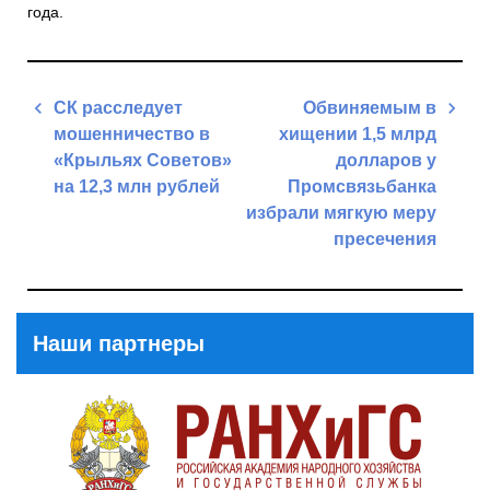
года.
Навигация
СК расследует
Обвиняемым в
по
мошенничество в
хищении 1,5 млрд
записям
«Крыльях Советов»
долларов у
на 12,3 млн рублей
Промсвязьбанка
избрали мягкую меру
Previous
пресечения
Post
Next
Post
Наши партнеры