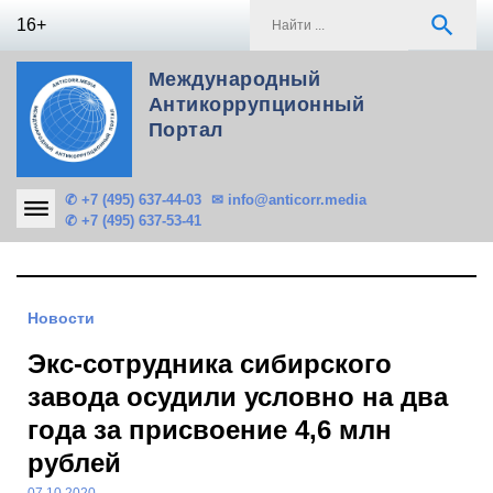
Skip
S
search
16+
to
f
content
Международный
Антикоррупционный
Портал
✆ +7 (495) 637-44-03
✉ info@anticorr.media
✆ +7 (495) 637-53-41
Новости
Экс-сотрудника сибирского
завода осудили условно на два
года за присвоение 4,6 млн
рублей
07.10.2020