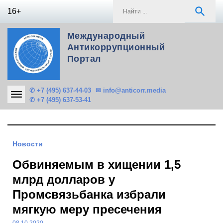
Skip
S
search
16+
to
f
content
Международный
Антикоррупционный
Портал
✆ +7 (495) 637-44-03
✉ info@anticorr.media
✆ +7 (495) 637-53-41
Новости
Обвиняемым в хищении 1,5
млрд долларов у
Промсвязьбанка избрали
мягкую меру пресечения
08.10.2020