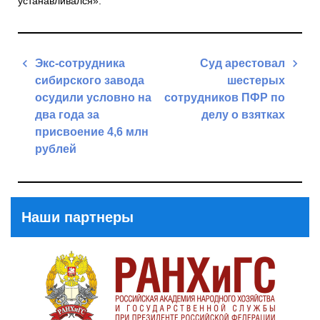
устанавливался».
Навигация
Экс-сотрудника
Суд арестовал
по
сибирского завода
шестерых
записям
осудили условно на
сотрудников ПФР по
два года за
делу о взятках
присвоение 4,6 млн
Next
рублей
Post
Previous
Post
Наши партнеры