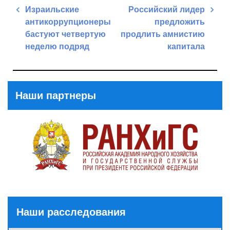
Навигация
Израильские
Российский лидер
по
антикоррупционеры
предложить
записям
бастуют четвертую
продлить амнистию
неделю подряд
капитала
Previous
Next
Post
Post
Наши партнеры
Наши расследования