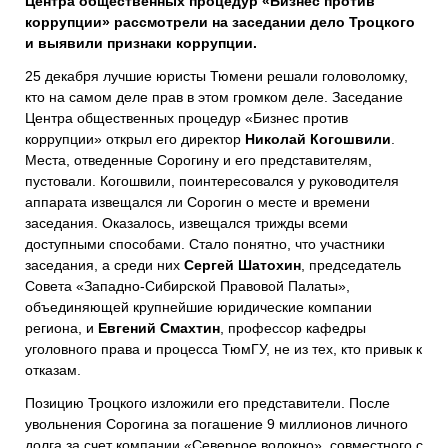
Центра общественных процедур «Бизнес против
коррупции» рассмотрели на заседании дело Троцкого
и выявили признаки коррупции.
25 декабря лучшие юристы Тюмени решали головоломку,
кто на самом деле прав в этом громком деле. Заседание
Центра общественных процедур «Бизнес против
коррупции» открыл его директор
Николай Когошвили
.
Места, отведенные Сорогину и его представителям,
пустовали. Когошвили, поинтересовался у руководителя
аппарата извещался ли Сорогин о месте и времени
заседания. Оказалось, извещался трижды всеми
доступными способами. Стало понятно, что участники
заседания, а среди них
Сергей Шатохин
, председатель
Совета «Западно-Сибирской Правовой Палаты»,
объединяющей крупнейшие юридические компании
региона, и
Евгений Смахтин
, профессор кафедры
уголовного права и процесса ТюмГУ, не из тех, кто привык к
отказам.
Позицию Троцкого изложили его представители. После
увольнения Сорогина за погашение 9 миллионов личного
долга за счет компании «Северное волокно», совместного с