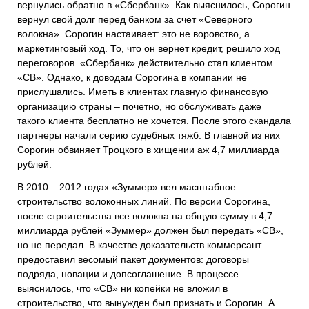
вернулись обратно в «Сбербанк». Как выяснилось, Сорогин
вернул свой долг перед банком за счет «Северного
волокна». Сорогин настаивает: это не воровство, а
маркетинговый ход. То, что он вернет кредит, решило ход
переговоров. «Сбербанк» действительно стал клиентом
«СВ». Однако, к доводам Сорогина в компании не
прислушались. Иметь в клиентах главную финансовую
организацию страны – почетно, но обслуживать даже
такого клиента бесплатно не хочется. После этого скандала
партнеры начали серию судебных тяжб. В главной из них
Сорогин обвиняет Троцкого в хищении аж 4,7 миллиарда
рублей.
В 2010 – 2012 годах «Зуммер» вел масштабное
строительство волоконных линий. По версии Сорогина,
после строительства все волокна на общую сумму в 4,7
миллиарда рублей «Зуммер» должен был передать «СВ»,
но не передал. В качестве доказательств коммерсант
предоставил весомый пакет документов: договоры
подряда, новации и допсоглашение. В процессе
выяснилось, что «СВ» ни копейки не вложил в
строительство, что вынужден был признать и Сорогин. А