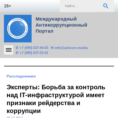
Skip
S
search
16+
to
f
content
Международный
Антикоррупционный
Портал
✆ +7 (495) 637-44-03
✉ info@anticorr.media
✆ +7 (495) 637-53-41
Расследования
Эксперты: Борьба за контроль
над IT-инфраструктурой имеет
признаки рейдерства и
коррупции
25.12.2017