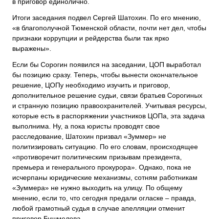
в приговор единолично.
Итоги заседания подвел Сергей Шатохин. По его мнению,
«в благополучной Тюменской области, почти нет дел, чтобы
признаки коррупции и рейдерства были так ярко
выражены».
Если бы Сорогин появился на заседании, ЦОП выработал
бы позицию сразу. Теперь, чтобы вынести окончательное
решение, ЦОПу необходимо изучить и приговор,
дополнительное решение судьи, связи братьев Сорогиных
и странную позицию правоохранителей. Учитывая ресурсы,
которые есть в распоряжении участников ЦОПа, эта задача
выполнима. Ну, а пока юристы проводят свое
расследование, Шатохин призвал «Зуммер» не
политизировать ситуацию. По его словам, происходящее
«противоречит политическим призывам президента,
премьера и генерального прокурора». Однако, пока не
исчерпаны юридические механизмы, сотням работникам
«Зуммера» не нужно выходить на улицу. По общему
мнению, если то, что сегодня предали огласке – правда,
любой грамотный судья в случае апелляции отменит
приговор Бушмелева.