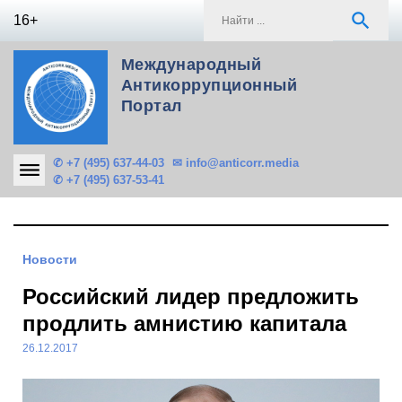
Skip
S
search
16+
to
f
content
Международный
Антикоррупционный
Портал
✆ +7 (495) 637-44-03
✉ info@anticorr.media
✆ +7 (495) 637-53-41
Новости
Российский лидер предложить
продлить амнистию капитала
26.12.2017