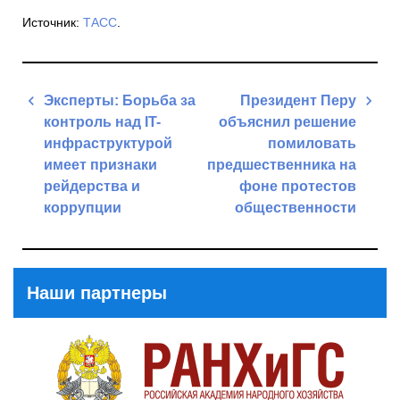
Источник:
ТАСС
.
Навигация
Эксперты: Борьба за
Президент Перу
по
контроль над IT-
объяснил решение
записям
инфраструктурой
помиловать
имеет признаки
предшественника на
рейдерства и
фоне протестов
коррупции
общественности
Previous
Next
Post
Post
Наши партнеры