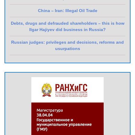
China – Iran: Illegal Oil Trade
Debts, drugs and defrauded shareholders – this is how
Ilgar Hajiyev did business in Russia?
Russian judges: privileges and decisions, reforms and
usurpations