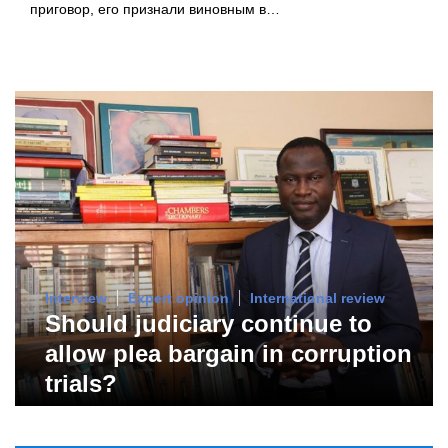
приговор, его признали виновным в…
Interview
Expert opinion
International review
Should judiciary continue to
allow plea bargain in corruption
trials?