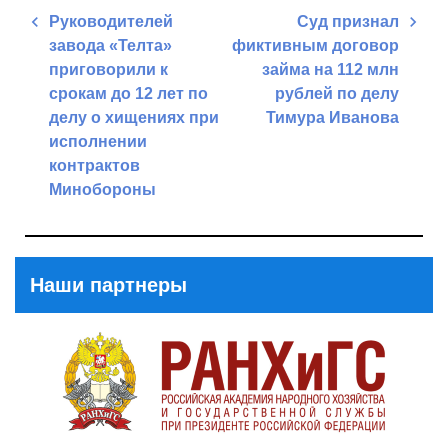
Навигация
Руководителей
Суд признал
по
завода «Телта»
фиктивным договор
записям
приговорили к
займа на 112 млн
срокам до 12 лет по
рублей по делу
делу о хищениях при
Тимура Иванова
исполнении
Next
контрактов
Post
Минобороны
Previous
Post
Наши партнеры