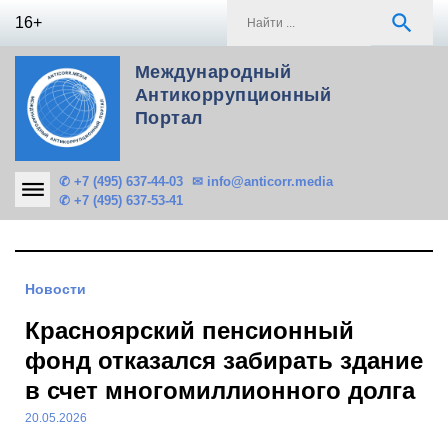
Skip
S
search
16+
to
f
content
Международный
Антикоррупционный
Портал
✆ +7 (495) 637-44-03
✉ info@anticorr.media
✆ +7 (495) 637-53-41
Новости
Красноярский пенсионный
фонд отказался забирать здание
в счет многомиллионного долга
20.05.2026