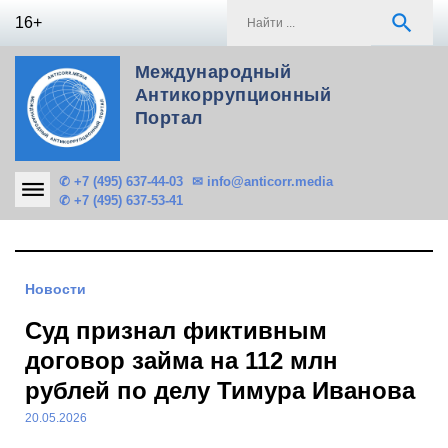
Skip
S
search
16+
to
f
content
Международный
Антикоррупционный
Портал
✆ +7 (495) 637-44-03
✉ info@anticorr.media
✆ +7 (495) 637-53-41
Новости
Суд признал фиктивным
договор займа на 112 млн
рублей по делу Тимура Иванова
20.05.2026