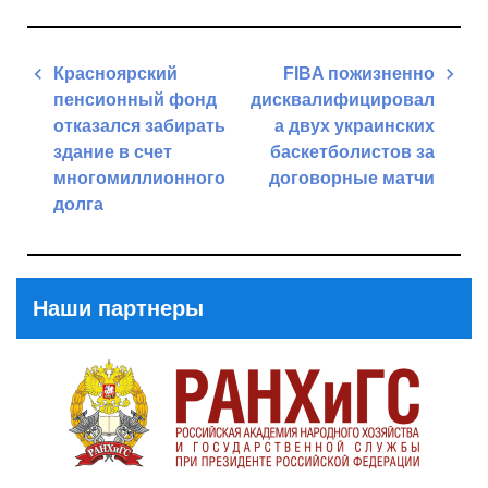
Навигация
Красноярский
FIBA пожизненно
по
пенсионный фонд
дисквалифицировал
записям
отказался забирать
а двух украинских
здание в счет
баскетболистов за
многомиллионного
договорные матчи
долга
Next
Previous
Post
Post
Наши партнеры