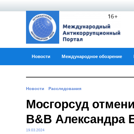
Skip
to
content
Новости
Международное обозрение
Новости
Расследования
Мосгорсуд отмени
В&В Александра 
19.03.2024