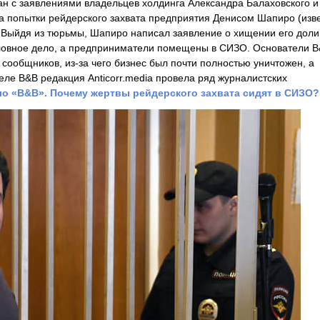
ан с заявлениями владельцев холдинга Александра Балаховского и
за попытки рейдерского захвата предприятия Денисом Шапиро (изв
 Выйдя из тюрьмы, Шапиро написал заявление о хищении его доли
оловное дело, а предприниматели помещены в СИЗО. Основатели 
 сообщников, из-за чего бизнес был почти полностью уничтожен, а
ле B&B редакция Anticorr.media провела ряд журналистских
о «B&B». Почему жертвы рейдерского захвата сидят в СИЗО?