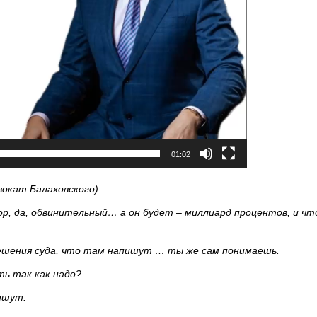
01:02
двокат Балаховского)
вор, да, обвинительный… а он будет – миллиард процентов, и чт
 решения суда, что там напишут … ты же сам понимаешь.
ть так как надо?
ишут.