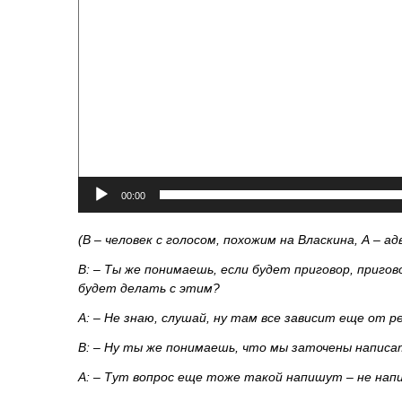
00:00
(В – человек с голосом, похожим на Власкина, А – а
В: – Ты же понимаешь, если будет приговор, приго
будет делать с этим?
А: – Не знаю, слушай, ну там все зависит еще от
В: – Ну ты же понимаешь, что мы заточены написа
А: – Тут вопрос еще тоже такой напишут – не нап