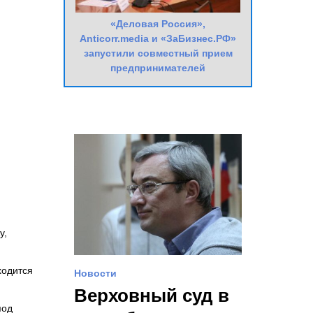
«Деловая Россия»,
Anticorr.media и «ЗаБизнес.РФ»
запустили совместный прием
предпринимателей
у,
ходится
Новости
Верховный суд в
под