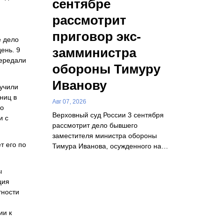
сентябре
рассмотрит
приговор экс-
е дело
замминистра
ень. 9
передали
обороны Тимуру
Иванову
зучили
ниц в
Авг 07, 2026
но
Верховный суд России 3 сентября
и с
рассмотрит дело бывшего
заместителя министра обороны
т его по
Тимура Иванова, осужденного на…
ы
ция
тности
ии к