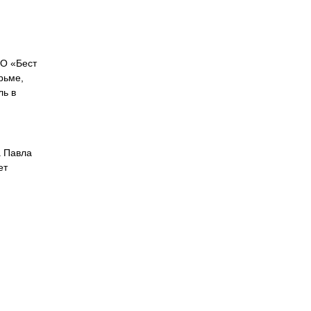
ОО «Бест
рьме,
ль в
а Павла
ет