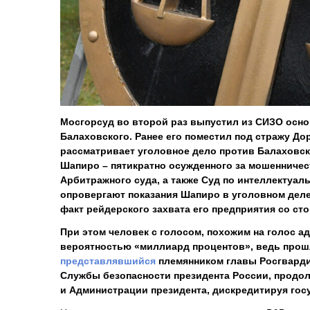
Мосгорсуд во второй раз выпустил из СИЗО осн
Балаховского. Ранее его поместил под стражу До
рассматривает уголовное дело против Балаховс
Шапиро – пятикратно осужденного за мошенничест
Арбитражного суда, а также Суд по интеллектуа
опровергают показания Шапиро в уголовном деле
факт рейдерского захвата его предприятия со ст
При этом человек с голосом, похожим на голос а
вероятностью «миллиард процентов», ведь прош
представлявшийся
племянником главы Росгвардии
Службы безопасности президента России, продол
и Администрации президента, дискредитируя госу