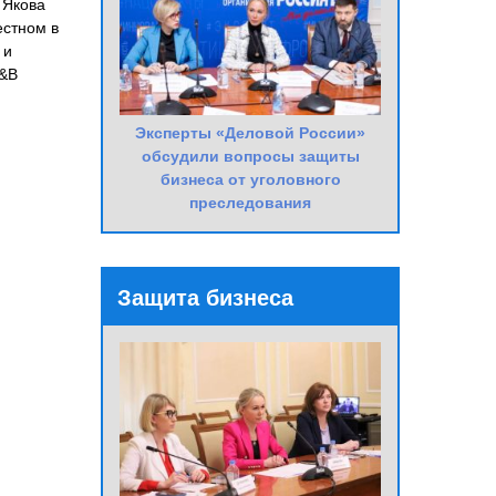
 Якова
естном в
 и
В&В
Эксперты «Деловой России»
обсудили вопросы защиты
бизнеса от уголовного
преследования
Защита бизнеса