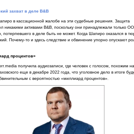
кий захват в деле В&В
апиро в кассационной жалобе на эти судебные решения. Защита
ел никакими активами B&B, поскольку они принадлежали только О
о, потерпевшего в деле быть не может. Когда Шапиро оказался в тю
кий. Почему-то и здесь следствие и обвинение упорно опускают ро
иард процентов»
rr.media получила аудиозаписи, где человек с голосом, похожим н
ховского еще в декабре 2022 года, что уголовное дело в итоге буд
обвинительным с вероятностью «миллиард процентов».