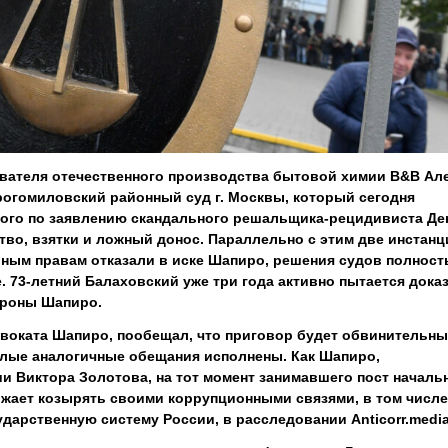
ователя отечественного производства бытовой химии В&В Ал
рогомиловский районный суд г. Москвы, который сегодня
кого по заявлению скандального решальщика-рецидивиста Де
во, взятки и ложный донос. Параллельно с этим две инстанц
льным правам отказали в иске Шапиро, решения судов полнос
. 73-летний
Балаховский уже три года активно пытается дока
ороны Шапиро.
двоката Шапиро, пообещал, что приговор будет обвинительны
лые аналогичные обещания исполнены. Как Шапиро,
 Виктора Золотова, на тот момент занимавшего пост началь
жает козырять своими коррупционными связями, в том числе
дарственную систему России, в расследовании Anticorr.media