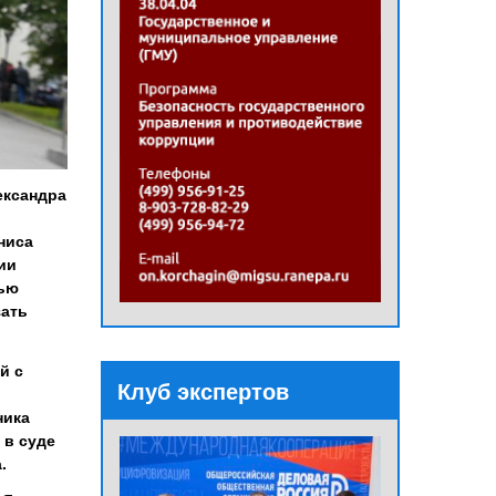
ександра
ниса
ии
тью
зать
й с
Клуб экспертов
ника
 в суде
.