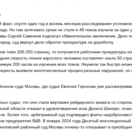
ь
 факт, спустя один год и восемь месяцев расследования уголовно
да. Но там затягивать сроки не стали и 48 томов изучили за один д
сквы Сергей Савенков подписал обвинительное заключение. Дело 
ред, суд вернул дело обратно прокуратуре на доработку.
ном томе 200-250 страниц, то получается работники прокуратуры и
дняя скорость чтения взрослого человека составляет около 50 стра
нимум 200 часов на изучение всех томов. Неужели так быстро мож
ко юристы выявили многочисленные процессуальные нарушения, но 
онном суде Москвы, где судья Евгения Горохова уже рассматривае
ых судах, что они стали жертвами рейдерского захвата со сторон
ской области отказал в удовлетворении иска Дениса Шапиро, пози
деле. Более того, арбитражный суд подтвердил факты недобросовес
вом предприятия B&B. В январе 2024 года Десятый апелляционный
миловский районный суд Москвы почему-то отказывает в приобщен