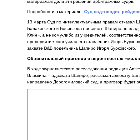
материалам дела эти решения арбитражных судов.
Подробности в материале:
Суд подтвердил рейдерс
13 марта Суд по интеллектуальным правам отказал Ш
Балаховского и Босинзона поясняет: Шапиро не влад
Клин», а не кому-либо из учредителей, соответственн
предприятие «получил» его ставленник Игорь Бурковс
захвате B&B подельника Шапиро Игоря Бурковского.
Обвинительный приговор с вероятностью «милл
В ходе журналистского расследования редакция Antico
Власкина – адвоката Шапиро, рассказал адвокату Бала
направлено Дорогомиловский суд, а приговор будет 
Видеоплеер