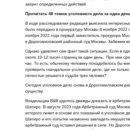
запрет определенных действий.
Прочитать 48 томов уголовного дела за один ден
В ходе расследования редакция выяснила интересный
было передано в прокуратуру Москвы 8 ноября 2022 го
ноября 2022 года первый заместитель прокурора Мо
в Дорогомиловский районный суд Москвы. Забежим впе
Однако удивляет сам факт такой ситуации. Если в од
около 10-12 тысяч страниц за один день. При чем сре
час. То есть, обычному человеку понадобилось бы ми
проверить скандальное уголовное дело, где не толь
легкостью решается судьба трех человек?
Сегодня уголовное дело снова в Дорогомиловском рай
существу.
Владельцам B&B удалось дважды доказать в арбитражн
Шапиро. В августе 2023 года Арбитражный суд Москов
которого лежит в основе его показаний в уголовном 
Шапиро и его попытки незаконно завладеть имущест
арбитражный суд оставил решение в силе. Но Дорого